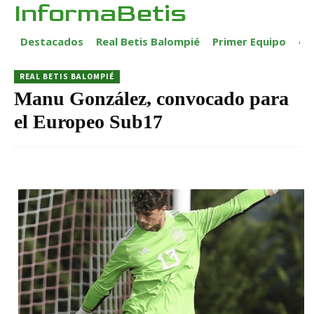
InformaBetis
Destacados
Real Betis Balompié
Primer Equipo
ca
REAL BETIS BALOMPIÉ
Manu González, convocado para
el Europeo Sub17