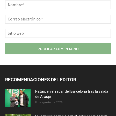
No
Co
ele
Sit
we
RECOMENDACIONES DEL EDITOR
Natan, en el radar del Barcelona tras la salida
de Araujo
8 de agosto de 2026