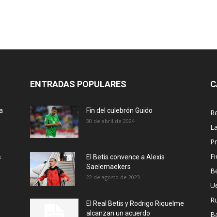
ENTRADAS POPULARES
C
a
Fin del culebrón Guido
Re
30 de abril de 2024
La
Pr
Fi
s
El Betis convence a Alexis
Saelemaekers
Be
22 de agosto de 2023
U
R
El Real Betis y Rodrigo Riquelme
alcanzan un acuerdo
B