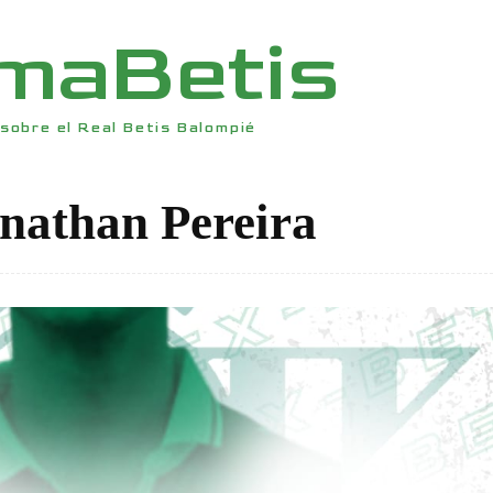
rmaBetis
sobre el Real Betis Balompié
nathan Pereira