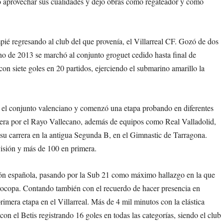
o aprovechar sus cualidades y dejó obras como regateador y como
pié regresando al club del que provenía, el Villarreal CF. Gozó de dos
no de 2013 se marchó al conjunto groguet cedido hasta final de
n siete goles en 20 partidos, ejerciendo el submarino amarillo la
 el conjunto valenciano y comenzó una etapa probando en diferentes
era por el Rayo Vallecano, además de equipos como Real Valladolid,
u carrera en la antigua Segunda B, en el Gimnastic de Tarragona.
sión y más de 100 en primera.
ción española, pasando por la Sub 21 como máximo hallazgo en la que
Eurocopa. Contando también con el recuerdo de hacer presencia en
mera etapa en el Villarreal. Más de 4 mil minutos con la elástica
on el Betis registrando 16 goles en todas las categorías, siendo el club