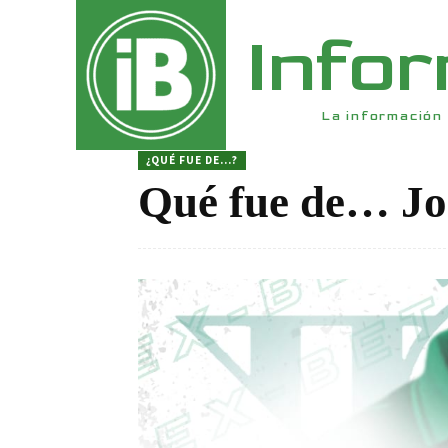
Info
La información 
¿QUÉ FUE DE...?
Qué fue de… Jo