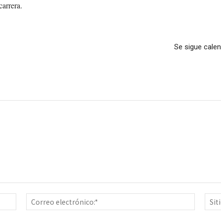
carrera.
Se sigue calen
Nombre:*
Correo
electrón