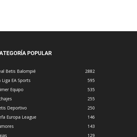
ATEGORÍA POPULAR
al Betis Balompié
2882
 Liga EA Sports
595
imer Equipo
535
chajes
255
tis Deportivo
250
efa Europa League
146
umores
143
ajas
129