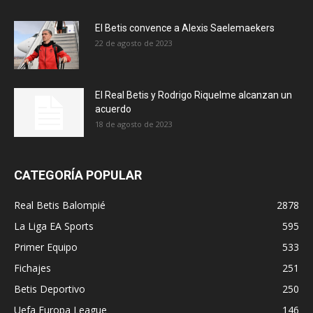
El Betis convence a Alexis Saelemaekers
22 de agosto de 2023
El Real Betis y Rodrigo Riquelme alcanzan un
acuerdo
18 de agosto de 2023
CATEGORÍA POPULAR
Real Betis Balompié
2878
La Liga EA Sports
595
Primer Equipo
533
Fichajes
251
Betis Deportivo
250
Uefa Europa League
146