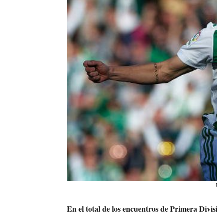
En el total de los encuentros de Primera Divisi