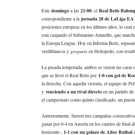
domingo
21:00
Real Betis Balom
Este
a las
, el
jornada 28 de LaLiga EA 
correspondiente a la
posiciones europeas en los últimos años, lo cual 
está cuajando el Submarino Amarillo, que marcha
la Europa League. Hoy en Informa Betis, repas
verdiblancos y
groguets
en Heliópolis, con result
La pasada temporada, ambos se vieron las caras e
1-0 con gol de Ro
que se llevó el Real Betis por
la derecha. Con aquella victoria, el equipo de Pell
venciendo a un rival directo
y
en un partido de 
el campeonato como quinto clasificado, un puest
Anteriormente, fueron tres campañas consecutivas
ganar por 0-4 en Anoeta en los cuartos de final d
1-1 con un golazo de Aitor Ruibal
horizonte-,
e