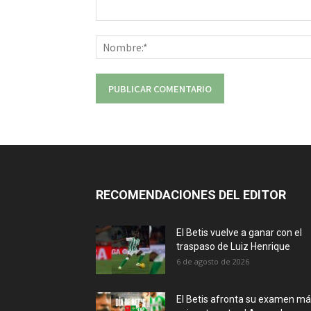
Comentario:
RECOMENDACIONES DEL EDITOR
El Betis vuelve a ganar con el
traspaso de Luiz Henrique
6 de agosto de 2026
El Betis afronta su examen m