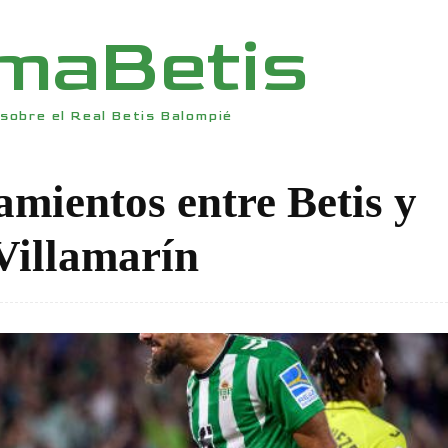
rmaBetis
sobre el Real Betis Balompié
amientos entre Betis y
 Villamarín