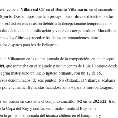
pié
Villarreal CF
Benito Villamarín
recibe al
en el
, en el encuentro
Sports
duelos directos
. Dos equipos que han protagonizado
por las
no será así en esta ocasión debido a la decepcionante temporada que
 duodécimo en la clasificación y viene de caer goleado en Marsella en
los últimos precedentes
aremos
de los enfrentamientos entre
ados dispares para los de Pellegrini.
n el Villamarín en la quinta jornada de la competición, en un choque
dri
, que remataba en el segundo palo un centro de Luiz Henrique desde
egrini materializó un inicio liguero brillante, con un 12 de 15,
esos denominados ‘de seis puntos’. No obstante, el Villarreal acabaría
o por encima del Betis, clasificándose ambos para la Europa League.
0-2 en la 2021/22
 sin vencer en casa ante el conjunto amarillo.
-tras
e la Copa del Rey y con las semifinales frente al Rayo en el
n la primera temporada del técnico chileno en el banquillo, y