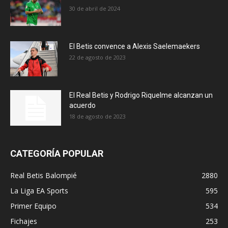
30 de abril de 2024
El Betis convence a Alexis Saelemaekers
22 de agosto de 2023
El Real Betis y Rodrigo Riquelme alcanzan un
acuerdo
18 de agosto de 2023
CATEGORÍA POPULAR
Real Betis Balompié
2880
La Liga EA Sports
595
Primer Equipo
534
Fichajes
253