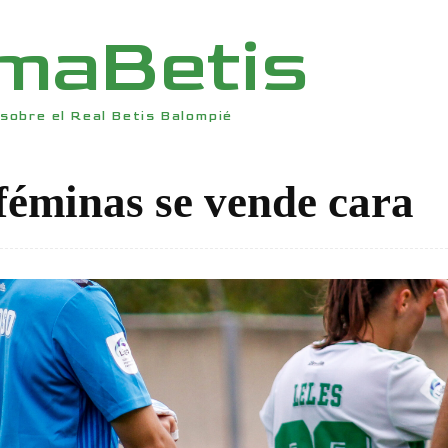
rmaBetis
sobre el Real Betis Balompié
 féminas se vende cara