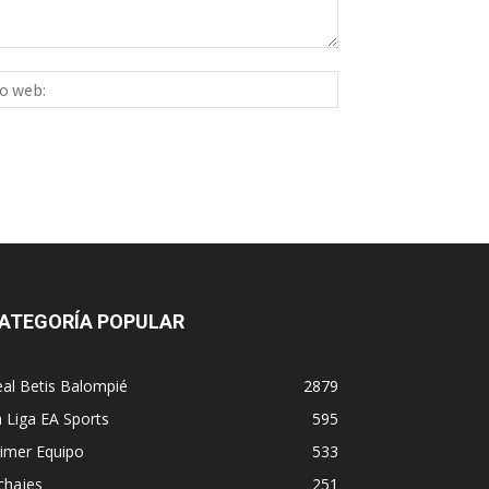
Sitio
ico:*
web:
ATEGORÍA POPULAR
al Betis Balompié
2879
 Liga EA Sports
595
imer Equipo
533
chajes
251