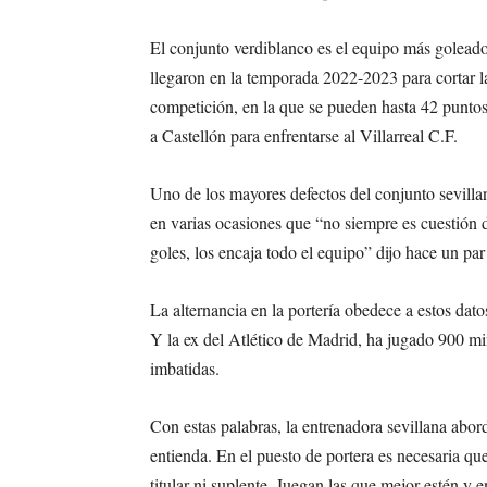
El conjunto verdiblanco es el equipo más goleado
llegaron en la temporada 2022-2023 para cortar la
competición, en la que se pueden hasta 42 puntos
a Castellón para enfrentarse al Villarreal C.F.
Uno de los mayores defectos del conjunto sevilla
en varias ocasiones que “no siempre es cuestión d
goles, los encaja todo el equipo” dijo hace un pa
La alternancia en la portería obedece a estos dat
Y la ex del Atlético de Madrid, ha jugado 900 mi
imbatidas.
Con estas palabras, la entrenadora sevillana abo
entienda. En el puesto de portera es necesaria que
titular ni suplente. Juegan las que mejor estén y