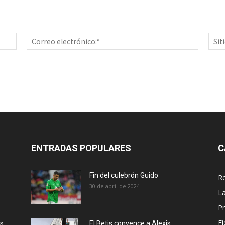
Nombre:*
Correo
electrón
ENTRADAS POPULARES
C
Fin del culebrón Guido
Re
30 de abril de 2024
La
Pr
Fi
ás
El Betis convence a Alexis