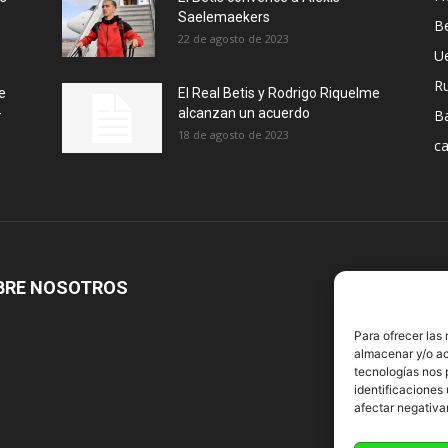
Saelemaekers
Be
22 de agosto de 2023
U
R
e
El Real Betis y Rodrigo Riquelme
-
alcanzan un acuerdo
B
18 de agosto de 2023
ca
BRE NOSOTROS
S
Para ofrecer las
almacenar y/o ac
tecnologías nos 
identificaciones 
afectar negativa