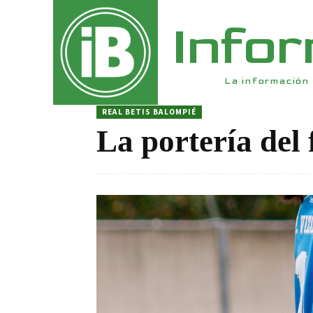
Info
La información 
REAL BETIS BALOMPIÉ
La portería del