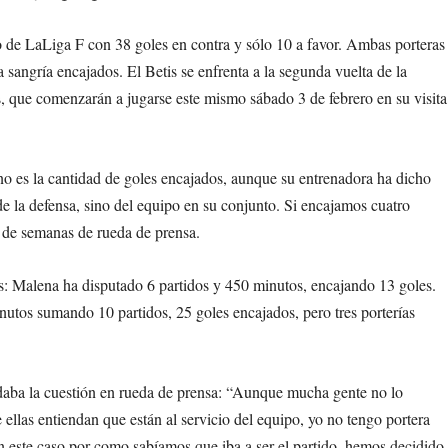
 de LaLiga F con 38 goles en contra y sólo 10 a favor. Ambas porteras
 sangría encajados. El Betis se enfrenta a la segunda vuelta de la
, que comenzarán a jugarse este mismo sábado 3 de febrero en su visita
no es la cantidad de goles encajados, aunque su entrenadora ha dicho
e la defensa, sino del equipo en su conjunto. Si encajamos cuatro
r de semanas de rueda de prensa.
os: Malena ha disputado 6 partidos y 450 minutos, encajando 13 goles.
nutos sumando 10 partidos, 25 goles encajados, pero tres porterías
rdaba la cuestión en rueda de prensa: “Aunque mucha gente no lo
 ellas entiendan que están al servicio del equipo, yo no tengo portera
 en este caso por como sabíamos que iba a ser el partido, hemos decidido