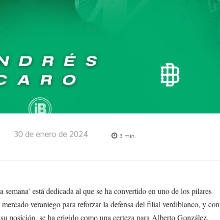
30 de enero de 2024
3
min.
a semana’ está dedicada al que se ha convertido en uno de los pilares
 mercado veraniego para reforzar la defensa del filial verdiblanco, y con
n su posición, se ha erigido como una certeza para Alberto González,