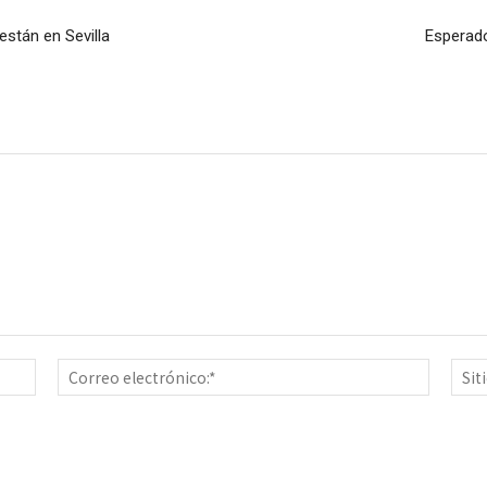
están en Sevilla
Esperado
Nombre:*
Correo
electrón