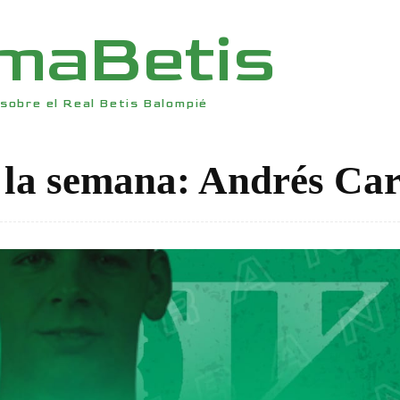
rmaBetis
sobre el Real Betis Balompié
 la semana: Andrés Ca