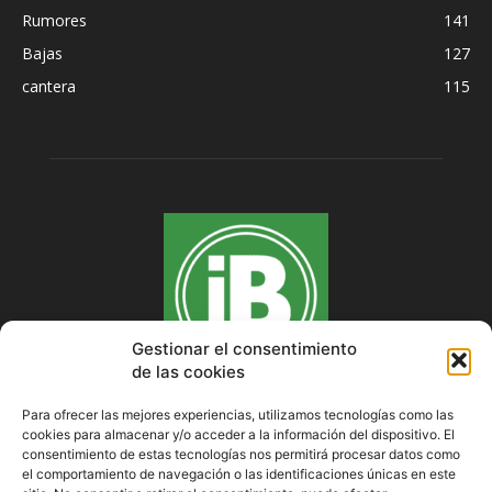
Rumores
141
Bajas
127
cantera
115
Gestionar el consentimiento
de las cookies
Para ofrecer las mejores experiencias, utilizamos tecnologías como las
cookies para almacenar y/o acceder a la información del dispositivo. El
SOBRE NOSOTROS
consentimiento de estas tecnologías nos permitirá procesar datos como
el comportamiento de navegación o las identificaciones únicas en este