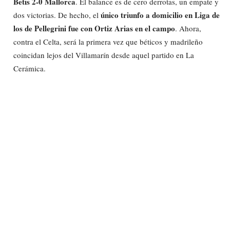
Betis 2-0 Mallorca
. El balance es de cero derrotas, un empate y
único triunfo a domicilio en Liga de
dos victorias. De hecho, el
los de Pellegrini fue con Ortiz Arias en el campo
. Ahora,
contra el Celta, será la primera vez que béticos y madrileño
coincidan lejos del Villamarín desde aquel partido en La
Cerámica.