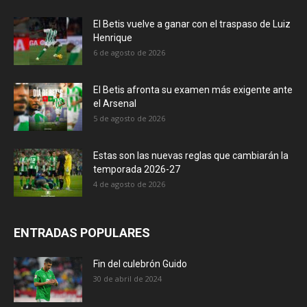
El Betis vuelve a ganar con el traspaso de Luiz
Henrique
6 de agosto de 2026
El Betis afronta su examen más exigente ante
el Arsenal
5 de agosto de 2026
Estas son las nuevas reglas que cambiarán la
temporada 2026-27
4 de agosto de 2026
ENTRADAS POPULARES
Fin del culebrón Guido
30 de abril de 2024