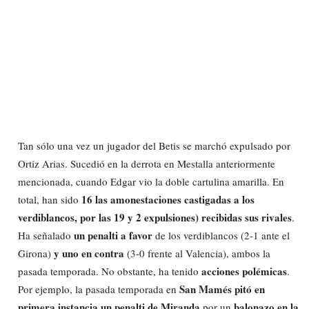
Tan sólo una vez un jugador del Betis se marchó expulsado por
Ortiz Arias. Sucedió en la derrota en Mestalla anteriormente
mencionada, cuando Edgar vio la doble cartulina amarilla. En
16 las amonestaciones castigadas a los
total, han sido
verdiblancos, por las 19 y 2 expulsiones) recibidas sus rivales
.
un penalti a favor
Ha señalado
de los verdiblancos (2-1 ante el
y uno en contra
Girona)
(3-0 frente al Valencia), ambos la
acciones polémicas
pasada temporada. No obstante, ha tenido
.
San Mamés
pitó en
Por ejemplo, la pasada temporada en
primera instancia un penalti de Miranda
balonazo en la
por un