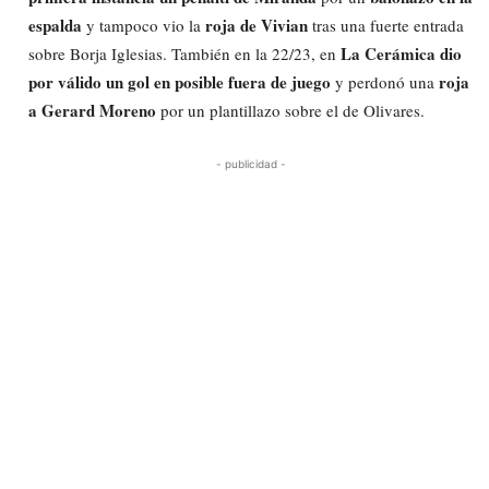
espalda
roja de Vivian
y tampoco vio la
tras una fuerte entrada
La Cerámica
dio
sobre Borja Iglesias. También en la 22/23, en
por válido un gol en posible fuera de juego
roja
y perdonó una
a Gerard Moreno
por un plantillazo sobre el de Olivares.
- publicidad -