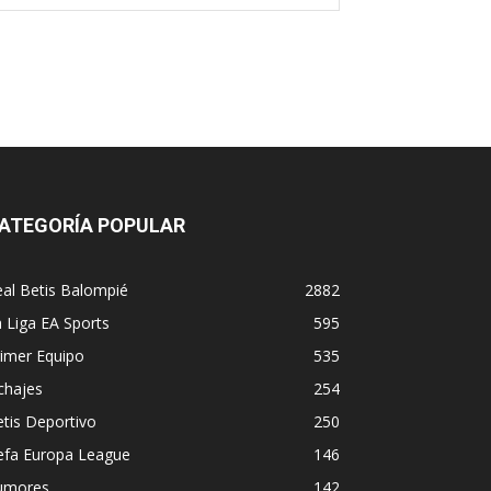
ico:*
web:
ATEGORÍA POPULAR
al Betis Balompié
2882
 Liga EA Sports
595
imer Equipo
535
chajes
254
tis Deportivo
250
efa Europa League
146
umores
142