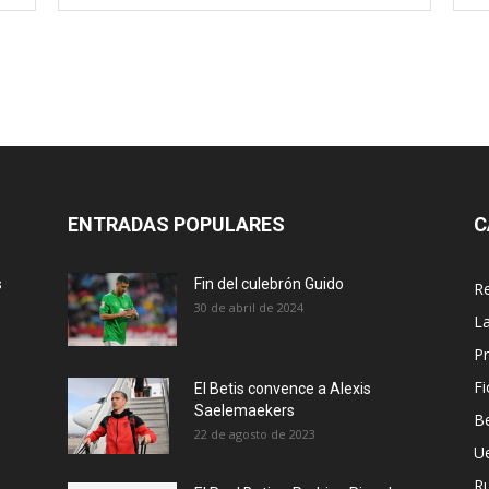
electrón
ENTRADAS POPULARES
C
s
Fin del culebrón Guido
Re
30 de abril de 2024
La
Pr
Fi
El Betis convence a Alexis
Saelemaekers
Be
22 de agosto de 2023
U
R