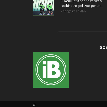
El Real Betis podría volver a
recibir otro ‘pellizco’ por un...
7 de agosto de 2026
SO
©