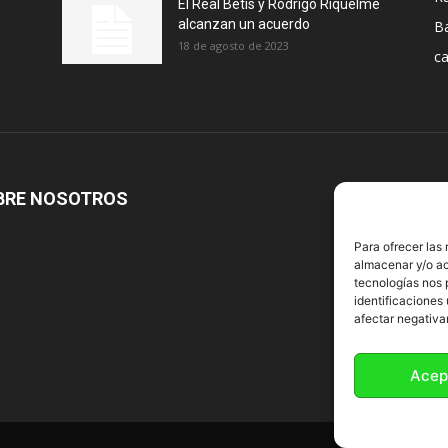
El Real Betis y Rodrigo Riquelme
alcanzan un acuerdo
B
18 de agosto de 2023
ca
BRE NOSOTROS
S
Para ofrecer las
almacenar y/o ac
tecnologías nos 
identificaciones 
afectar negativa
Acep