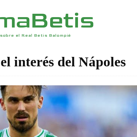
rmaBetis
sobre el Real Betis Balompié
el interés del Nápoles