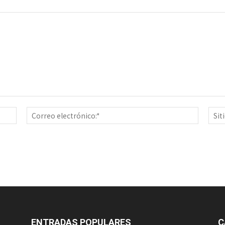
Nombre:*
Correo
electrón
ENTRADAS POPULARES
C