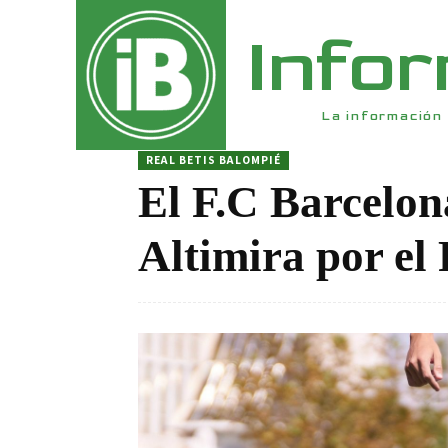
Info
La información 
REAL BETIS BALOMPIÉ
El F.C Barcelona
Altimira por el 