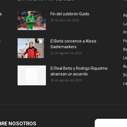
a
Fin del culebrón Guido
Re
30 de abril de 2024
La
Pr
Fi
s
El Betis convence a Alexis
Saelemaekers
Be
22 de agosto de 2023
U
R
El Real Betis y Rodrigo Riquelme
alcanzan un acuerdo
B
18 de agosto de 2023
ca
BRE NOSOTROS
S