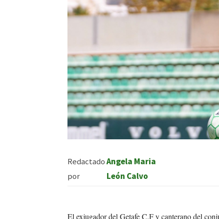
Redactado
Angela Maria
por
León Calvo
El exjugador del Getafe C.F y canterano del con