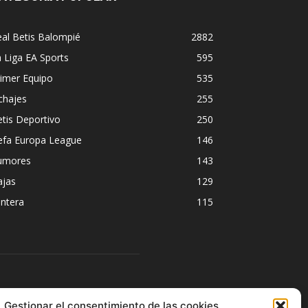
al Betis Balompié
2882
 Liga EA Sports
595
imer Equipo
535
chajes
255
tis Deportivo
250
efa Europa League
146
umores
143
ajas
129
ntera
115
ÍGUENOS
Gestionar el consentimiento de las cookies