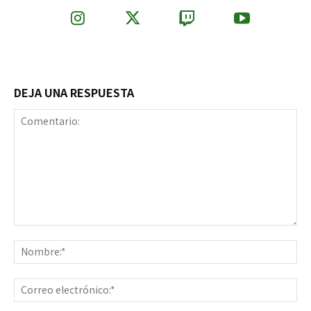
DEJA UNA RESPUESTA
Comentario:
No
Co
ele