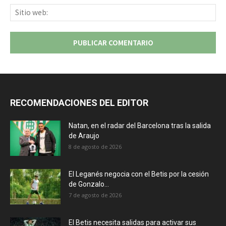
Sit
we
RECOMENDACIONES DEL EDITOR
Natan, en el radar del Barcelona tras la salida
de Araujo
8 de agosto de 2026
El Leganés negocia con el Betis por la cesión
de Gonzalo...
7 de agosto de 2026
El Betis necesita salidas para activar sus