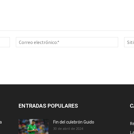
Nombre:*
Correo
electrón
ENTRADAS POPULARES
C
a
Fin del culebrón Guido
Re
30 de abril de 2024
La