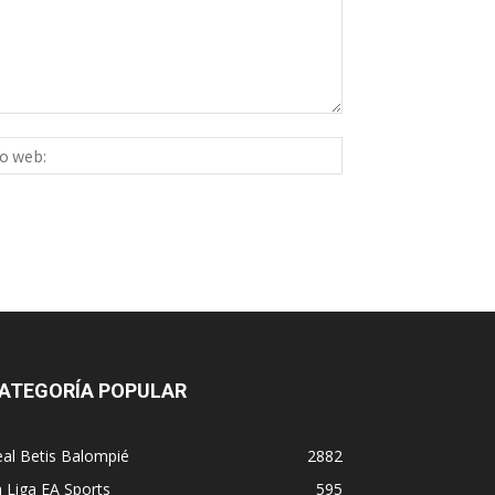
Sitio
ico:*
web:
ATEGORÍA POPULAR
al Betis Balompié
2882
 Liga EA Sports
595