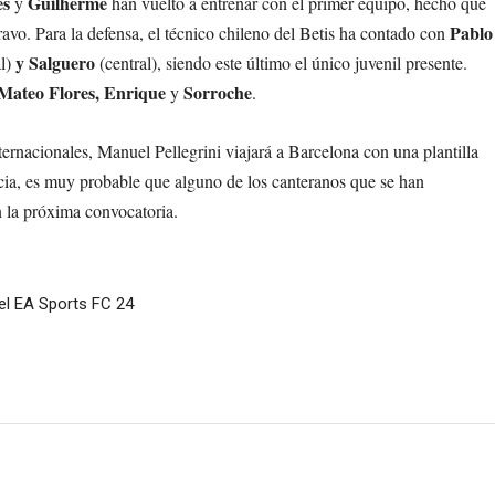
es
Guilherme
y
han vuelto a entrenar con el primer equipo, hecho que
Pablo
ravo. Para la defensa, el técnico chileno del Betis ha contado con
y Salguero
al)
(central), siendo este último el único juvenil presente.
Mateo Flores, Enrique
Sorroche
y
.
ternacionales, Manuel Pellegrini viajará a Barcelona con una plantilla
a, es muy probable que alguno de los canteranos que se han
n la próxima convocatoria.
n el EA Sports FC 24