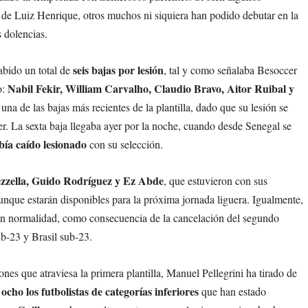
o de Luiz Henrique, otros muchos ni siquiera han podido debutar en la
 dolencias.
seis bajas
por lesión
abido un total de
, tal y como señalaba Besoccer
Nabil Fekir, William Carvalho, Claudio Bravo, Aitor Ruibal y
o:
una de las bajas más recientes de la plantilla, dado que su lesión se
er. La sexta baja llegaba ayer por la noche, cuando desde Senegal se
ía caído lesionado
con su selección.
zella, Guido Rodríguez y Ez Abde
, que estuvieron con sus
aunque estarán disponibles para la próxima jornada liguera. Igualmente,
n normalidad, como consecuencia de la cancelación del segundo
b-23 y Brasil sub-23.
ones que atraviesa la primera plantilla, Manuel Pellegrini ha tirado de
ocho los futbolistas de categorías inferiores
o
que han estado