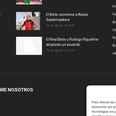
Pr
Fi
s
El Betis convence a Alexis
Saelemaekers
Be
22 de agosto de 2023
U
R
El Real Betis y Rodrigo Riquelme
alcanzan un acuerdo
B
18 de agosto de 2023
ca
BRE NOSOTROS
S
Para ofrecer las
almacenar y/o ac
tecnologías nos 