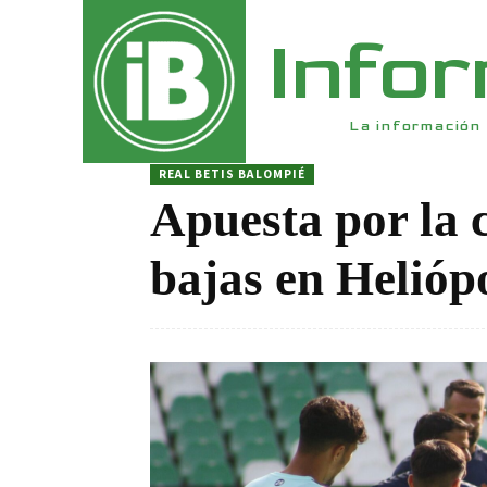
Info
La información 
REAL BETIS BALOMPIÉ
Apuesta por la 
bajas en Heliópo