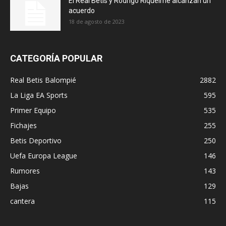
El Real Betis y Rodrigo Riquelme alcanzan un
acuerdo
18 de agosto de 2023
CATEGORÍA POPULAR
Real Betis Balompié
2882
La Liga EA Sports
595
Primer Equipo
535
Fichajes
255
Betis Deportivo
250
Uefa Europa League
146
Rumores
143
Bajas
129
cantera
115