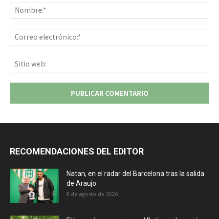
No
Co
ele
Sit
we
RECOMENDACIONES DEL EDITOR
Natan, en el radar del Barcelona tras la salida
de Araujo
8 de agosto de 2026