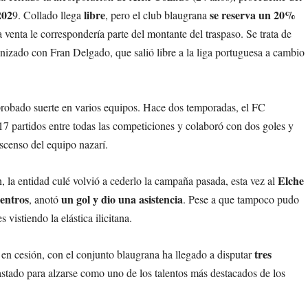
202
libre
se reserva un 20%
9. Collado llega
, pero el club blaugrana
a venta le correspondería parte del montante del traspaso. Se trata de
onizado con Fran Delgado, que salió libre a la liga portuguesa a cambio
 probado suerte en varios equipos. Hace dos temporadas, el FC
17 partidos entre todas las competiciones y colaboró con dos goles y
escenso del equipo nazarí.
Elche
n, la entidad culé volvió a cederlo la campaña pasada, esta vez al
entros
un gol y dio una asistencia
, anotó
. Pese a que tampoco pudo
vistiendo la elástica ilicitana.
tres
en cesión, con el conjunto blaugrana ha llegado a disputar
bastado para alzarse como uno de los talentos más destacados de los