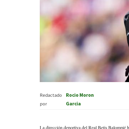
Redactado
Rocio Moron
por
Garcia
La dirección deportiva del Real Betis Balompié 