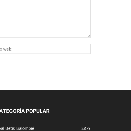
Sitio
ico:*
web:
ATEGORÍA POPULAR
al Betis Balompié
2879