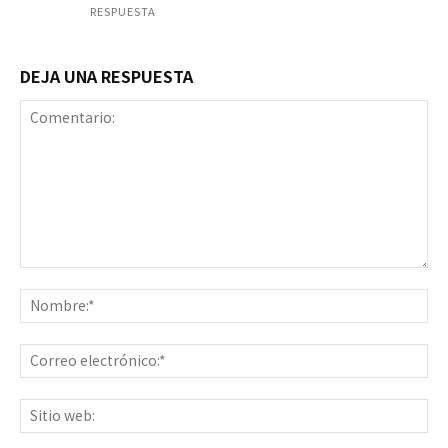
RESPUESTA
DEJA UNA RESPUESTA
Comentario:
No
Co
ele
Sit
we