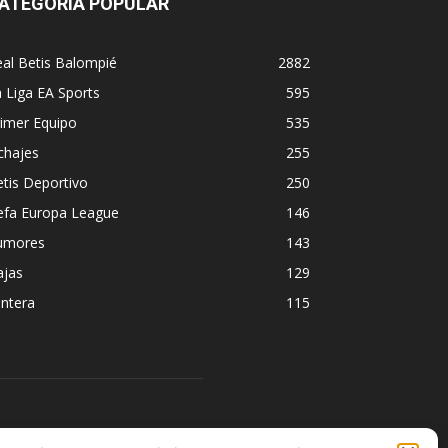
ATEGORÍA POPULAR
al Betis Balompié
2882
 Liga EA Sports
595
imer Equipo
535
chajes
255
tis Deportivo
250
efa Europa League
146
umores
143
ajas
129
ntera
115
ÍGUENOS