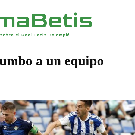
rmaBetis
sobre el Real Betis Balompié
rumbo a un equipo