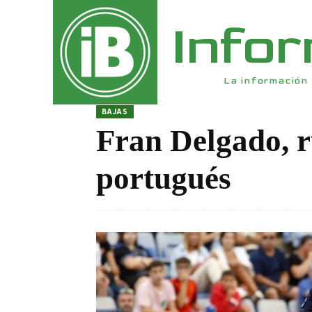
Info
La información 
BAJAS
Fran Delgado, 
portugués