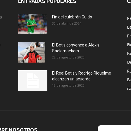
ENTRADAS POPULARES
C
a
Fin del culebrón Guido
Re
30 de abril de 2024
La
Pr
Fi
s
El Betis convence a Alexis
Saelemaekers
Be
22 de agosto de 2023
U
R
El Real Betis y Rodrigo Riquelme
alcanzan un acuerdo
B
18 de agosto de 2023
ca
BRE NOSOTROS
S