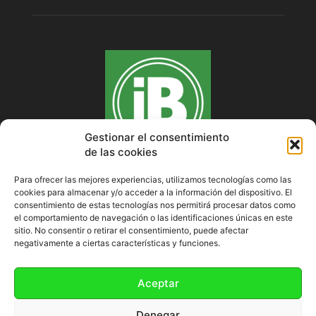
Gestionar el consentimiento
de las cookies
Para ofrecer las mejores experiencias, utilizamos tecnologías como las
cookies para almacenar y/o acceder a la información del dispositivo. El
SOBRE NOSOTROS
consentimiento de estas tecnologías nos permitirá procesar datos como
el comportamiento de navegación o las identificaciones únicas en este
sitio. No consentir o retirar el consentimiento, puede afectar
negativamente a ciertas características y funciones.
SÍGUENOS
Aceptar
Denegar