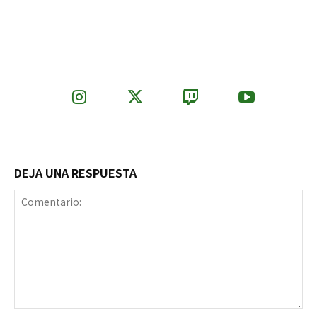
DEJA UNA RESPUESTA
Comentario: