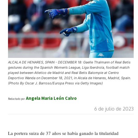
ALCALA DE HENARES, SPAIN - DECEMBER 18: Gaelle Thalmann of Real Betis
gestures during the Spanish Women’s League, Liga Iberdrola, football match
played between Atletico de Madrid and Real Betis Balompie at Centro
Deportivo Wanda on December 18, 2021, in Alcala de Henares, Madrid, Spain.
(Photo By Oscar J. Barroso/Europa Press via Getty Images)
Angela Maria León Calvo
Redactado por
6 de julio de 2023
La portera suiza de 37 años se había ganado la titularidad