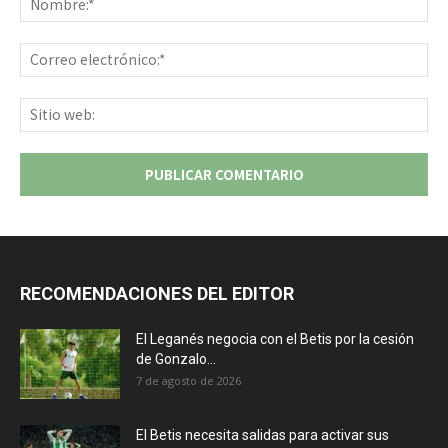
Co
ele
Sit
we
RECOMENDACIONES DEL EDITOR
El Leganés negocia con el Betis por la cesión
de Gonzalo...
7 de agosto de 2026
El Betis necesita salidas para activar sus