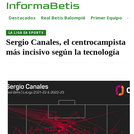
InformaBetis
Destacados
Real Betis Balompié
Primer Equipo
ca
LA LIGA EA SPORTS
Sergio Canales, el centrocampista
más incisivo según la tecnología