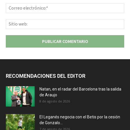
Co
ele
Sit
we
RECOMENDACIONES DEL EDITOR
Natan, en el radar del Barcelona tras la salida
de Araujo
8 de agosto de 2026
El Leganés negocia con el Betis por la cesión
de Gonzalo...
7 de agosto de 2026