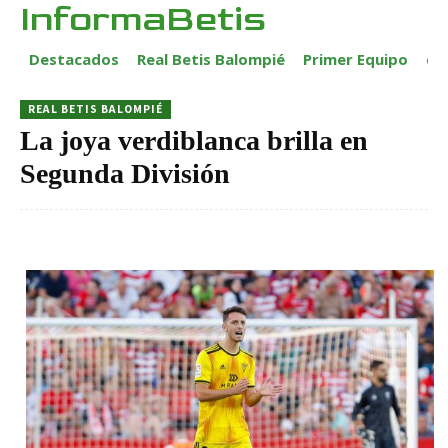
InformaBetis
Destacados
Real Betis Balompié
Primer Equipo
ca
REAL BETIS BALOMPIÉ
La joya verdiblanca brilla en
Segunda División