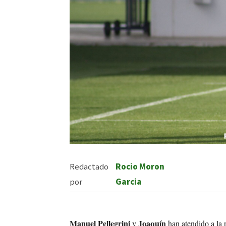
Redactado
Rocio Moron
por
Garcia
Manuel Pellegrini
Joaquín
y
han atendido a la 