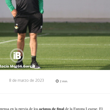
8 de marzo de 2023
2
min.
octavos de final
prensa en la previa de los
de la Europa League. El