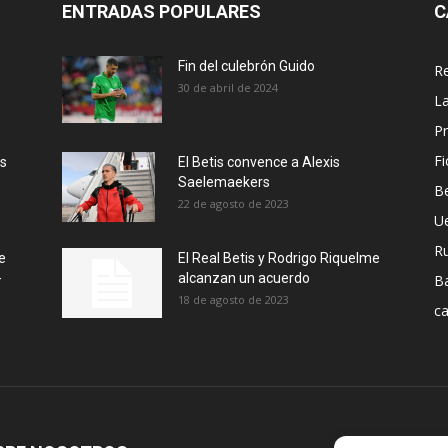
ENTRADAS POPULARES
C
Fin del culebrón Guido
Re
30 de abril de 2024
La
Pr
Fi
ás
El Betis convence a Alexis
Saelemaekers
Be
22 de agosto de 2023
U
R
e
El Real Betis y Rodrigo Riquelme
-
alcanzan un acuerdo
B
18 de agosto de 2023
ca