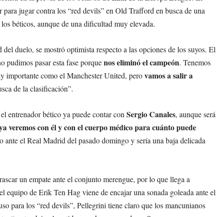
 para jugar contra los “red devils” en Old Trafford en busca de una
 los béticos, aunque de una dificultad muy elevada.
d del duelo, se mostró optimista respecto a las opciones de los suyos. El
nos eliminó el campeón
 no pudimos pasar esta fase porque
. Tenemos
vamos a salir a
uy importante como el Manchester United, pero
sca de la clasificación”.
Sergio Canales
n, el entrenador bético ya puede contar con
, aunque será
ya veremos con él y con el cuerpo médico para cuánto puede
ro ante el Real Madrid del pasado domingo y sería una baja delicada
rascar un empate ante el conjunto merengue, por lo que llega a
el equipo de Erik Ten Hag viene de encajar una sonada goleada ante el
uso para los “red devils”, Pellegrini tiene claro que los mancunianos