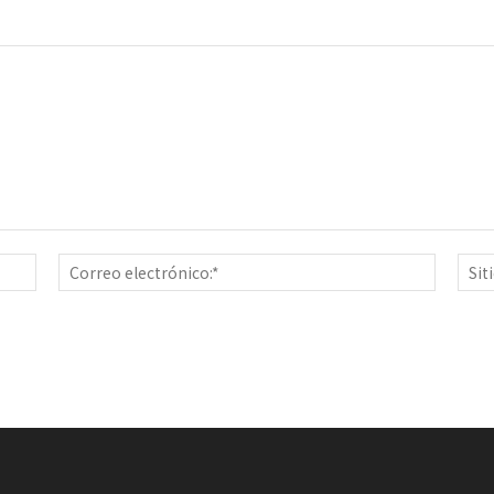
Nombre:*
Correo
electrón