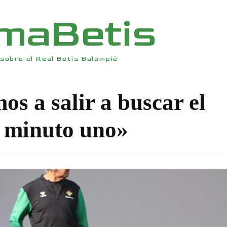
rmaBetis
sobre el Real Betis Balompié
os a salir a buscar el
l minuto uno»