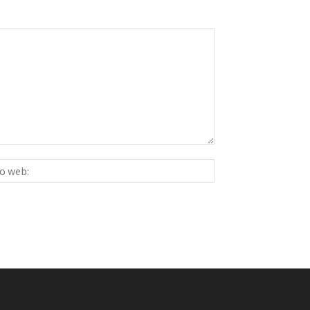
Sitio
ico:*
web: