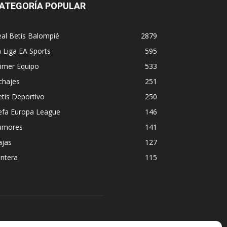
ATEGORÍA POPULAR
al Betis Balompié
2879
 Liga EA Sports
595
imer Equipo
533
chajes
251
tis Deportivo
250
efa Europa League
146
umores
141
ajas
127
ntera
115