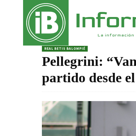
Info
La información 
REAL BETIS BALOMPIÉ
Pellegrini: “Vam
partido desde e