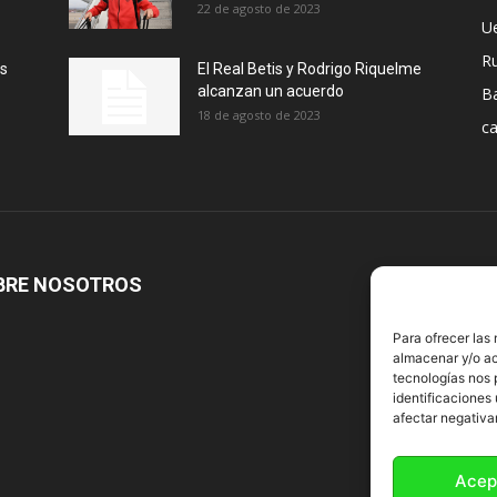
22 de agosto de 2023
U
R
ás
El Real Betis y Rodrigo Riquelme
alcanzan un acuerdo
B
18 de agosto de 2023
ca
BRE NOSOTROS
S
Para ofrecer las
almacenar y/o ac
tecnologías nos 
identificaciones 
afectar negativa
Acep