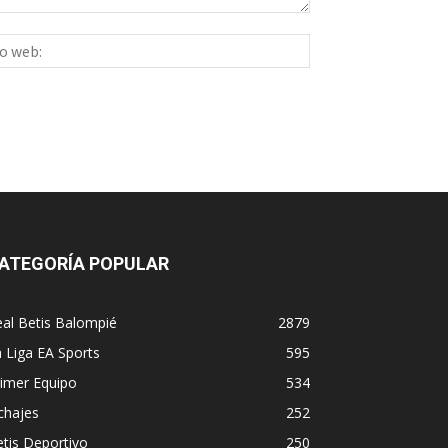
Sitio
ico:*
web:
ATEGORÍA POPULAR
al Betis Balompié
2879
 Liga EA Sports
595
imer Equipo
534
chajes
252
tis Deportivo
250