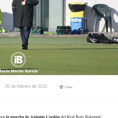
20 de febrero de 2023
1
min.
la marcha de Antonio Cordón
 por
del Real Betis Balompié,