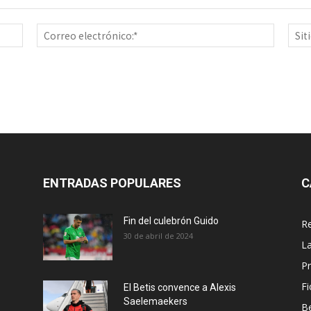
Nombre:*
Correo
electrón
ENTRADAS POPULARES
C
Fin del culebrón Guido
Re
30 de abril de 2024
La
Pr
Fi
El Betis convence a Alexis
Saelemaekers
Be