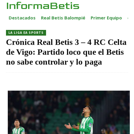
InformaBetis
Destacados
Real Betis Balompié
Primer Equipo
ca
LA LIGA EA SPORTS
Crónica Real Betis 3 – 4 RC Celta
de Vigo: Partido loco que el Betis
no sabe controlar y lo paga