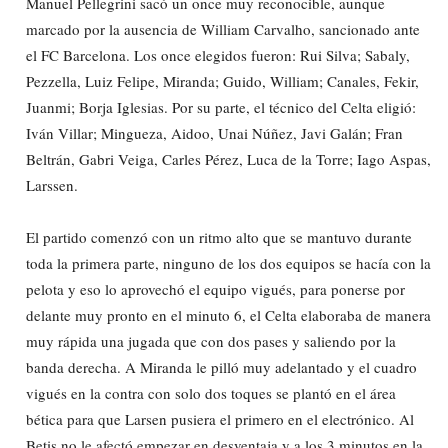
Manuel Pellegrini sacó un once muy reconocible, aunque
marcado por la ausencia de William Carvalho, sancionado ante
el FC Barcelona. Los once elegidos fueron: Rui Silva; Sabaly,
Pezzella, Luiz Felipe, Miranda; Guido, William; Canales, Fekir,
Juanmi; Borja Iglesias. Por su parte, el técnico del Celta eligió:
Iván Villar; Mingueza, Aidoo, Unai Núñez, Javi Galán; Fran
Beltrán, Gabri Veiga, Carles Pérez, Luca de la Torre; Iago Aspas,
Larssen.
El partido comenzó con un ritmo alto que se mantuvo durante
toda la primera parte, ninguno de los dos equipos se hacía con la
pelota y eso lo aprovechó el equipo vigués, para ponerse por
delante muy pronto en el minuto 6, el Celta elaboraba de manera
muy rápida una jugada que con dos pases y saliendo por la
banda derecha. A Miranda le pilló muy adelantado y el cuadro
vigués en la contra con solo dos toques se plantó en el área
bética para que Larsen pusiera el primero en el electrónico. Al
Betis no le afectó empezar en desventaja y a los 3 minutos en la