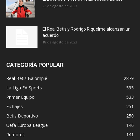
22 de agosto de 2023
El Real Betis y Rodrigo Riquelme alcanzan un
acuerdo
18 de agosto de 2023
CATEGORÍA POPULAR
Real Betis Balompié
2879
La Liga EA Sports
595
Primer Equipo
533
Fichajes
251
Betis Deportivo
250
Uefa Europa League
146
Rumores
141