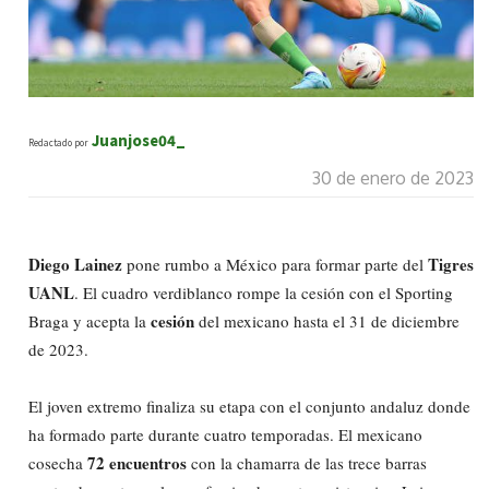
Juanjose04_
Redactado por
30 de enero de 2023
Diego Lainez
Tigres
pone rumbo a México para formar parte del
UANL
. El cuadro verdiblanco rompe la cesión con el Sporting
cesión
Braga y acepta la
del mexicano hasta el 31 de diciembre
de 2023.
El joven extremo finaliza su etapa con el conjunto andaluz donde
ha formado parte durante cuatro temporadas. El mexicano
72 encuentros
cosecha
con la chamarra de las trece barras