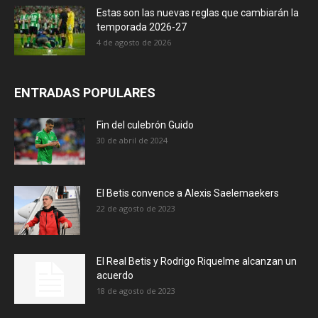
Estas son las nuevas reglas que cambiarán la
temporada 2026-27
4 de agosto de 2026
ENTRADAS POPULARES
Fin del culebrón Guido
30 de abril de 2024
El Betis convence a Alexis Saelemaekers
22 de agosto de 2023
El Real Betis y Rodrigo Riquelme alcanzan un
acuerdo
18 de agosto de 2023