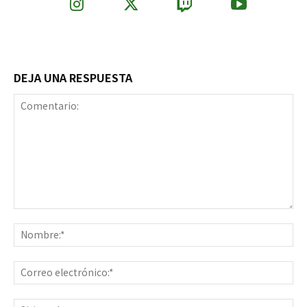
DEJA UNA RESPUESTA
Comentario:
No
Co
ele
Sit