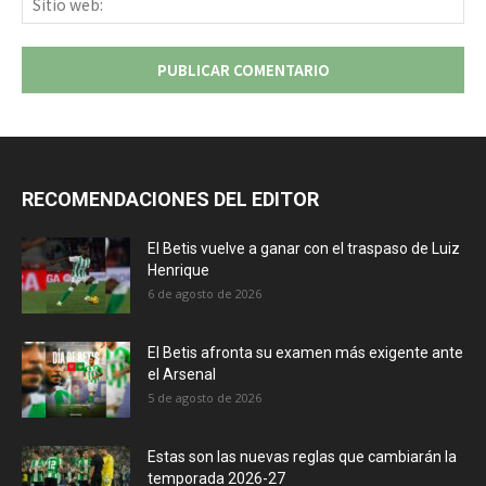
we
RECOMENDACIONES DEL EDITOR
El Betis vuelve a ganar con el traspaso de Luiz
Henrique
6 de agosto de 2026
El Betis afronta su examen más exigente ante
el Arsenal
5 de agosto de 2026
Estas son las nuevas reglas que cambiarán la
temporada 2026-27