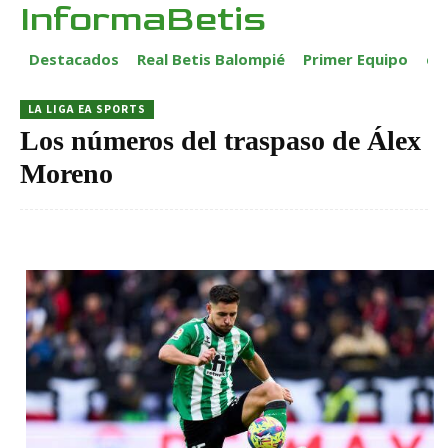
InformaBetis
Destacados
Real Betis Balompié
Primer Equipo
ca
LA LIGA EA SPORTS
Los números del traspaso de Álex
Moreno