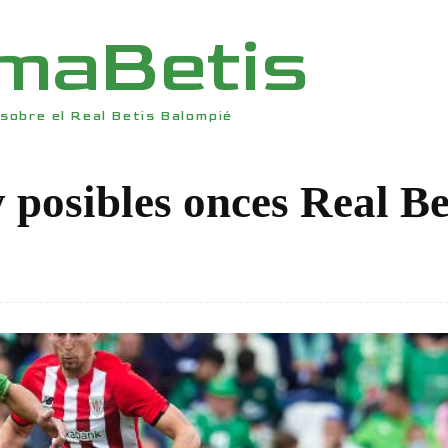
rmaBetis
sobre el Real Betis Balompié
 posibles onces Real Be