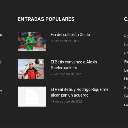
ENTRADAS POPULARES
C
ás
Fin del culebrón Guido
Re
30 de abril de 2024
La
Pr
Fi
e
El Betis convence a Alexis
-
Saelemaekers
Be
22 de agosto de 2023
U
R
El Real Betis y Rodrigo Riquelme
er
alcanzan un acuerdo
B
18 de agosto de 2023
ca