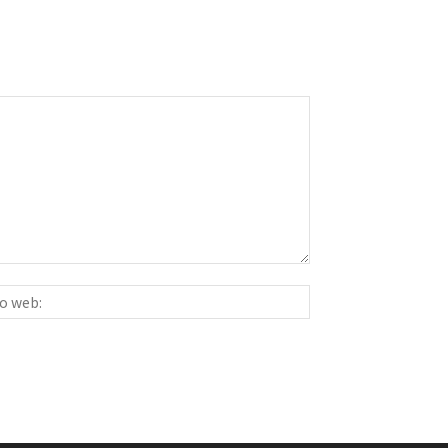
Sitio
ico:*
web: