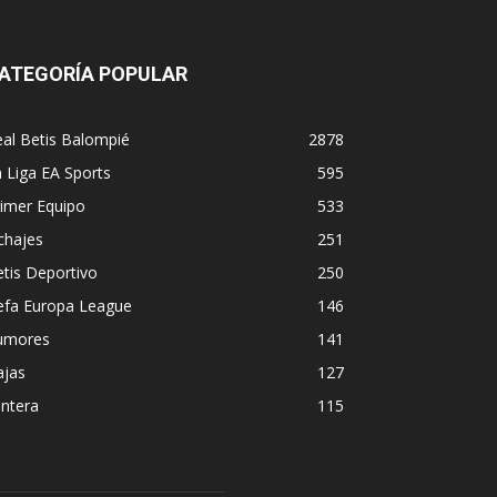
ATEGORÍA POPULAR
al Betis Balompié
2878
 Liga EA Sports
595
imer Equipo
533
chajes
251
tis Deportivo
250
efa Europa League
146
umores
141
ajas
127
ntera
115