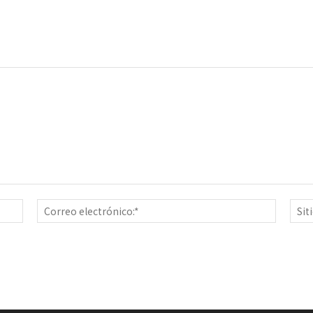
Nombre:*
Correo
electrón