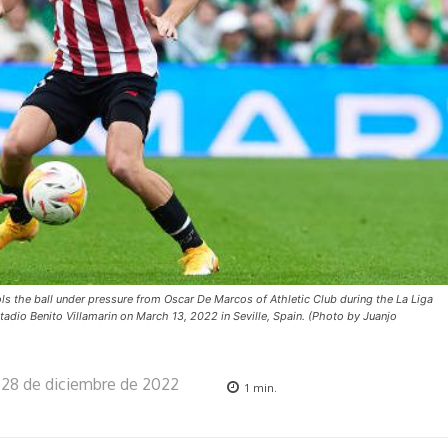
ls the ball under pressure from Oscar De Marcos of Athletic Club during the La Liga
adio Benito Villamarin on March 13, 2022 in Seville, Spain. (Photo by Juanjo
28 de diciembre de 2022
1
min.