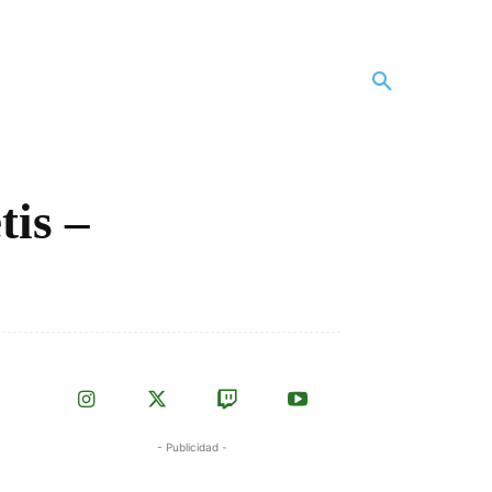
tis –
- Publicidad -