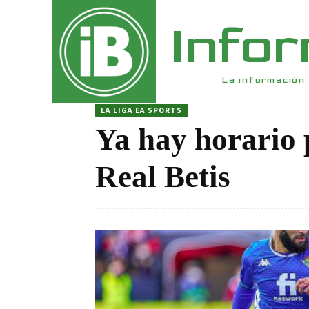
Info
La información 
LA LIGA EA SPORTS
Ya hay horario 
Real Betis