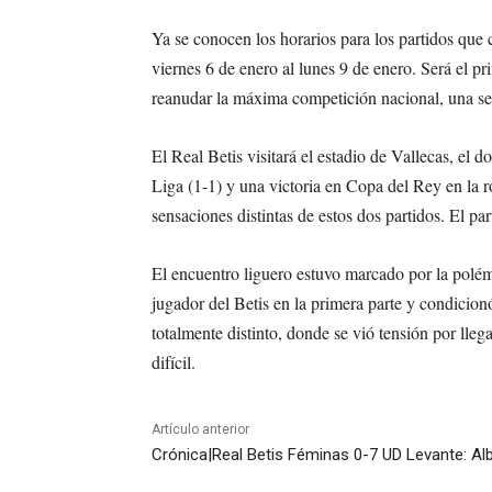
Ya se conocen los horarios para los partidos que 
viernes 6 de enero al lunes 9 de enero. Será el p
reanudar la máxima competición nacional, una se
El Real Betis visitará el estadio de Vallecas, e
Liga (1-1) y una victoria en Copa del Rey en la r
sensaciones distintas de estos dos partidos. El pa
El encuentro liguero estuvo marcado por la polémi
jugador del Betis en la primera parte y condicio
totalmente distinto, donde se vió tensión por lle
difícil.
Artículo anterior
Crónica|Real Betis Féminas 0-7 UD Levante: Al