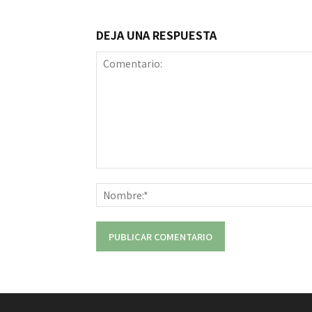
DEJA UNA RESPUESTA
Comentario: