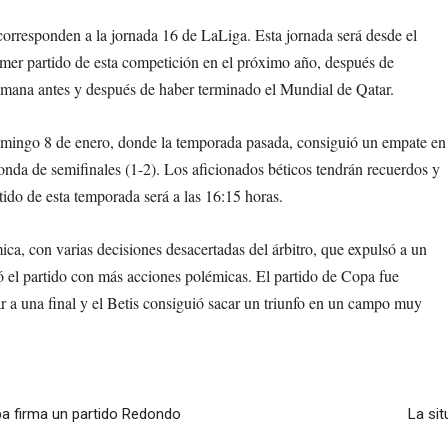
corresponden a la jornada 16 de LaLiga. Esta jornada será desde el
rimer partido de esta competición en el próximo año, después de
mana antes y después de haber terminado el Mundial de Qatar.
l domingo 8 de enero, donde la temporada pasada, consiguió un empate en
onda de semifinales (1-2). Los aficionados béticos tendrán recuerdos y
rtido de esta temporada será a las 16:15 horas.
ca, con varias decisiones desacertadas del árbitro, que expulsó a un
nó el partido con más acciones polémicas. El partido de Copa fue
gar a una final y el Betis consiguió sacar un triunfo en un campo muy
ba firma un partido Redondo
La sit