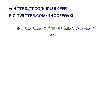
➡
HTTPS://T.CO/KJDUUL9EFR
PIC.TWITTER.COM/NHOCFEGVKL
— Real Betis Balompié
(@RealBetis)
December 1,
2022