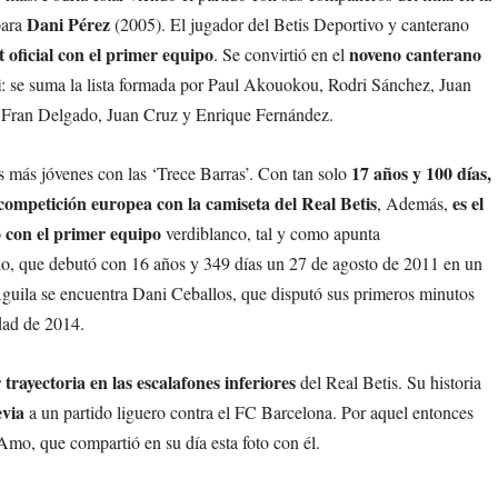
Dani Pérez
para
(2005). El jugador del Betis Deportivo y canterano
t oficial con el primer equipo
noveno canterano
. Se convirtió en el
i
: se suma la lista formada por Paul Akouokou, Rodri Sánchez, Juan
Fran Delgado, Juan Cruz y Enrique Fernández.
17 años y 100 días,
es más jóvenes con las ‘Trece Barras’. Con tan solo
competición europea con la camiseta del Real Betis
es el
, Además,
 con el primer equipo
verdiblanco, tal y como apunta
llo, que debutó con 16 años y 349 días un 27 de agosto de 2011 en un
Águila se encuentra Dani Ceballos, que disputó sus primeros minutos
dad de 2014.
trayectoria en las escalafones inferiores
del Real Betis. Su historia
evia
a un partido liguero contra el FC Barcelona. Por aquel entonces
Amo, que compartió en su día esta foto con él.