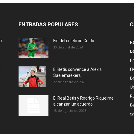
ENTRADAS POPULARES
C
a
Fin del culebrón Guido
Re
30 de abril de 2024
La
Pr
Fi
s
El Betis convence a Alexis
Saelemaekers
Be
22 de agosto de 2023
U
R
El Real Betis y Rodrigo Riquelme
alcanzan un acuerdo
B
18 de agosto de 2023
ca