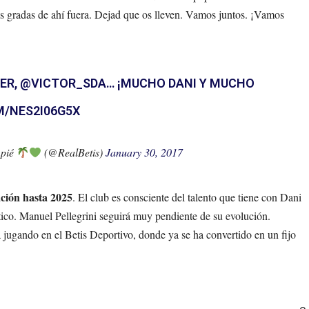
las gradas de ahí fuera. Dejad que os lleven. Vamos juntos. ¡Vamos
ER,
@VICTOR_SDA
… ¡MUCHO DANI Y MUCHO
M/NES2I06G5X
mpié
(@RealBetis)
January 30, 2017
vación hasta 2025
. El club es consciente del talento que tiene con Dani
tico. Manuel Pellegrini seguirá muy pendiente de su evolución.
á jugando en el Betis Deportivo, donde ya se ha convertido en un fijo