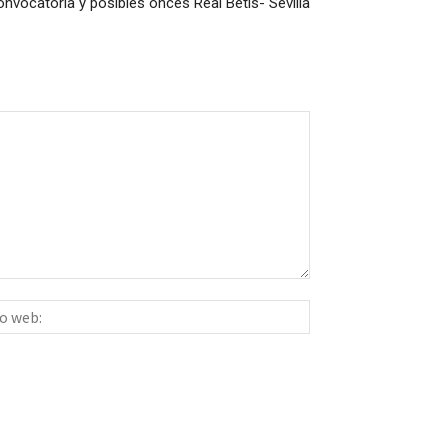
nvocatoria y posibles onces Real Betis- Sevilla
Sitio
ico:*
web: