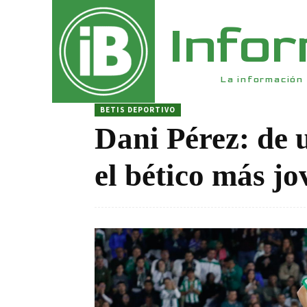
Info
La información 
BETIS DEPORTIVO
Dani Pérez: de 
el bético más j