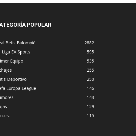
ATEGORÍA POPULAR
al Betis Balompié
2882
 Liga EA Sports
595
imer Equipo
535
chajes
255
tis Deportivo
250
efa Europa League
146
umores
143
ajas
129
ntera
115