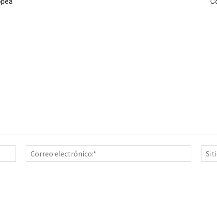
opea
Co
Nombre:*
Correo
electrón