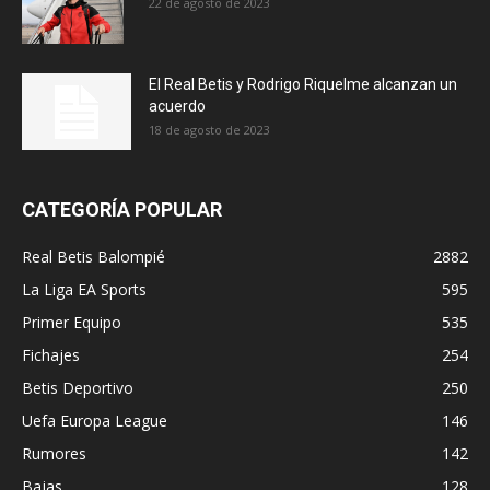
22 de agosto de 2023
El Real Betis y Rodrigo Riquelme alcanzan un
acuerdo
18 de agosto de 2023
CATEGORÍA POPULAR
Real Betis Balompié
2882
La Liga EA Sports
595
Primer Equipo
535
Fichajes
254
Betis Deportivo
250
Uefa Europa League
146
Rumores
142
Bajas
128