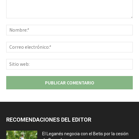
Comentario:
No
Co
ele
Sit
we
RECOMENDACIONES DEL EDITOR
El Leganés negocia con el Betis por la cesión