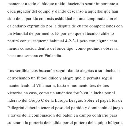
mantener a todo el bloque unido, haciendo sentir importante a
cada jugador del equipo y dando descanso a aquellos que han
sido de la partida con más asiduidad en una temporada con el
calendario exprimido por la disputa de cuatro competiciones con
un Mundial de por medio. Es por eso que el técnico chileno
partirá con su esquema habitual 4-2-3-1 pero con alguna cara
menos conocida dentro del once tipo, como pudimos observar
hace una semana en Finlandia.
Los verdiblancos buscarán seguir dando alegrías a su hinchada
derrochando un fútbol dulce y alegre que le permita seguir
manteniendo al Villamarín, hasta el momento tres de tres
victorias en casa, como un auténtico fortín en la lucha por el
liderato del Grupo C de la Europa League. Sobre el papel, los de
Pellegrini deberán tener el peso del partido y dominarán el juego
a través de la combinación del balón en campo contrario para
superar a la portería defendida por el portero del equipo búlgaro.