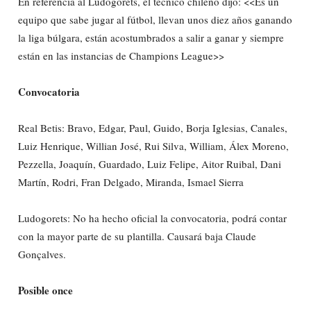
En referencia al Ludogorets, el técnico chileno dijo: <<Es un
equipo que sabe jugar al fútbol, llevan unos diez años ganando
la liga búlgara, están acostumbrados a salir a ganar y siempre
están en las instancias de Champions League>>
Convocatoria
Real Betis: Bravo, Edgar, Paul, Guido, Borja Iglesias, Canales,
Luiz Henrique, Willian José, Rui Silva, William, Álex Moreno,
Pezzella, Joaquín, Guardado, Luiz Felipe, Aitor Ruibal, Dani
Martín, Rodri, Fran Delgado, Miranda, Ismael Sierra
Ludogorets: No ha hecho oficial la convocatoria, podrá contar
con la mayor parte de su plantilla. Causará baja Claude
Gonçalves.
Posible once