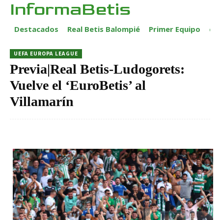
InformaBetis
Destacados
Real Betis Balompié
Primer Equipo
ca
UEFA EUROPA LEAGUE
Previa|Real Betis-Ludogorets:
Vuelve el ‘EuroBetis’ al
Villamarín