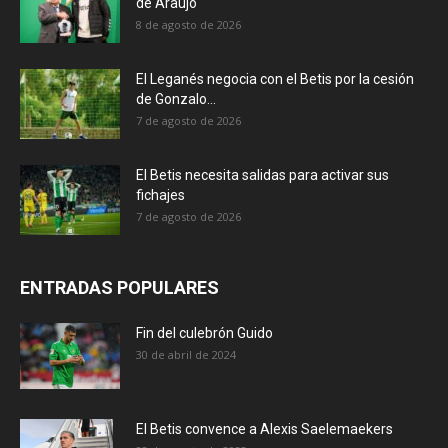
de Araujo
8 de agosto de 2026
El Leganés negocia con el Betis por la cesión
de Gonzalo...
7 de agosto de 2026
El Betis necesita salidas para activar sus
fichajes
7 de agosto de 2026
ENTRADAS POPULARES
Fin del culebrón Guido
30 de abril de 2024
El Betis convence a Alexis Saelemaekers