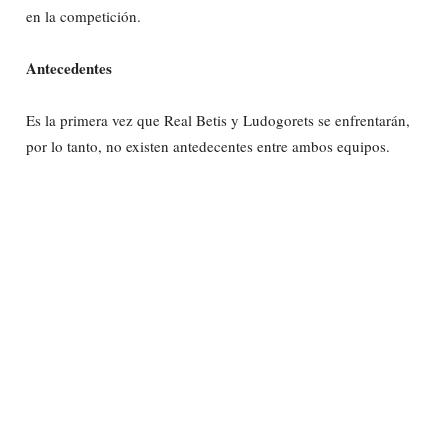
en la competición.
Antecedentes
Es la primera vez que Real Betis y Ludogorets se enfrentarán,
por lo tanto, no existen antedecentes entre ambos equipos.