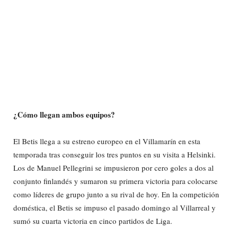
¿Cómo llegan ambos equipos?
El Betis llega a su estreno europeo en el Villamarín en esta
temporada tras conseguir los tres puntos en su visita a Helsinki.
Los de Manuel Pellegrini se impusieron por cero goles a dos al
conjunto finlandés y sumaron su primera victoria para colocarse
como líderes de grupo junto a su rival de hoy. En la competición
doméstica, el Betis se impuso el pasado domingo al Villarreal y
sumó su cuarta victoria en cinco partidos de Liga.