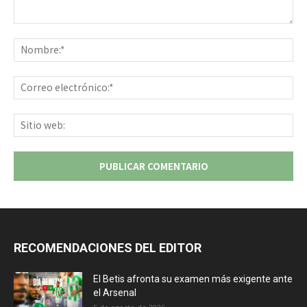
Comentario:
No
Co
ele
Sit
we
RECOMENDACIONES DEL EDITOR
El Betis afronta su examen más exigente ante
el Arsenal