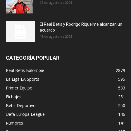
22 de agosto de 2023
El Real Betis y Rodrigo Riquelme alcanzan un
acuerdo
18 de agosto de 2023
CATEGORÍA POPULAR
Real Betis Balompié
2879
La Liga EA Sports
595
Primer Equipo
533
Fichajes
251
Betis Deportivo
250
Uefa Europa League
146
Rumores
141