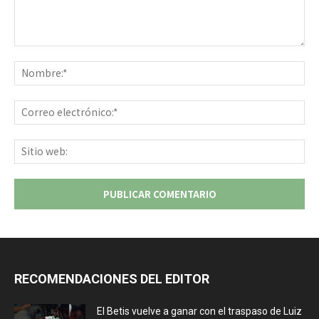
Comentario:
No
Co
ele
Sit
we
RECOMENDACIONES DEL EDITOR
El Betis vuelve a ganar con el traspaso de Luiz