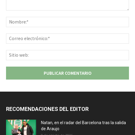
Comentario:
No
Co
ele
Sit
we
RECOMENDACIONES DEL EDITOR
Natan, en el radar del Barcelona tras la salida
de Araujo