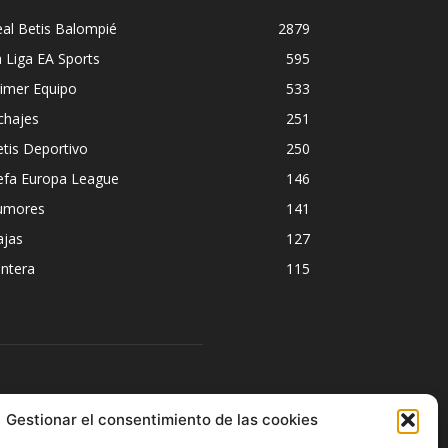
al Betis Balompié
2879
 Liga EA Sports
595
imer Equipo
533
chajes
251
tis Deportivo
250
efa Europa League
146
umores
141
ajas
127
ntera
115
ÍGUENOS
Gestionar el consentimiento de las cookies