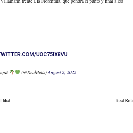
 Villamarín frente a la Fiorentina, que pondrá el punto y final a los
TWITTER.COM/UOC75IX8VU
ompié
(@RealBetis)
August 2, 2022
filial
Real Bet