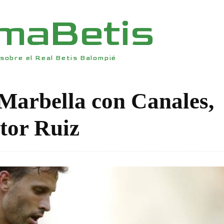
rmaBetis
sobre el Real Betis Balompié
a Marbella con Canales,
tor Ruiz