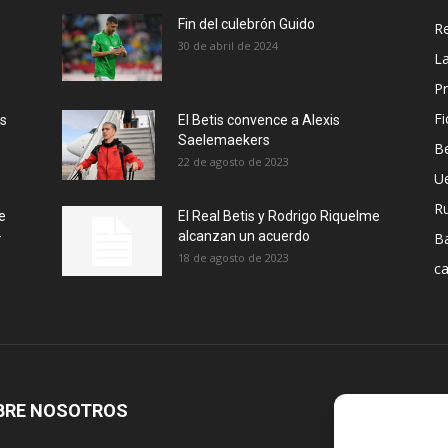
Fin del culebrón Guido
Re
30 de abril de 2024
La
Pr
Fi
ás
El Betis convence a Alexis
Saelemaekers
Be
22 de agosto de 2023
U
R
e
El Real Betis y Rodrigo Riquelme
-
alcanzan un acuerdo
B
18 de agosto de 2023
ca
BRE NOSOTROS
S