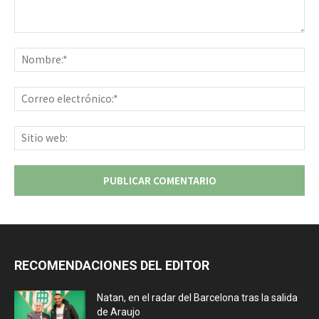
Comentario:
No
Co
ele
Sit
we
RECOMENDACIONES DEL EDITOR
Natan, en el radar del Barcelona tras la salida
de Araujo