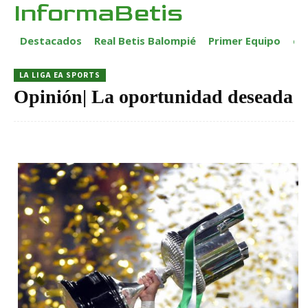
InformaBetis
Destacados
Real Betis Balompié
Primer Equipo
ca
LA LIGA EA SPORTS
Opinión| La oportunidad deseada