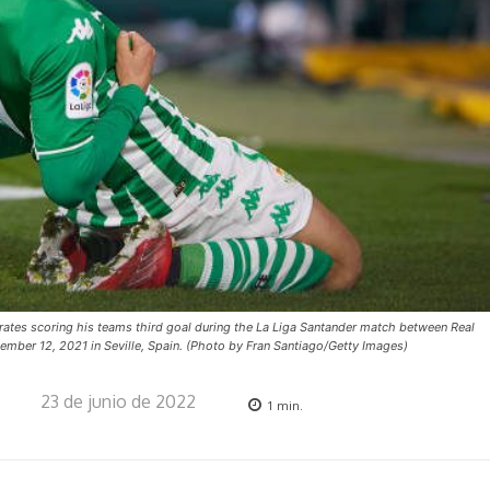
ates scoring his teams third goal during the La Liga Santander match between Real
ember 12, 2021 in Seville, Spain. (Photo by Fran Santiago/Getty Images)
23 de junio de 2022
1
min.