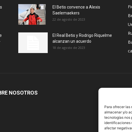
Fi
ás
El Betis convence a Alexis
Saelemaekers
Be
22 de agosto de 2023
U
R
e
El Real Betis y Rodrigo Riquelme
-
alcanzan un acuerdo
B
18 de agosto de 2023
ca
BRE NOSOTROS
S
Para ofrecer las
almacenar y/o ac
tecnologías nos 
identificaciones 
afectar negativa