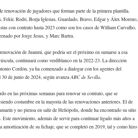
e renovación de jugadores que forman parte de la primera plantilla.
s, Fekir, Rodri, Borja Iglesias, Guardado, Bravo, Edgar y Álex Moreno,
bolistas con contrato hasta 2023 como son los casos de William Carvalho,
trenado por Jorge Jesus, y Marc Bartra.
a renovación de Juanmi, que podría ser el próximo en sumarse a esa
ayúscula, continuará como verdiblanco en la 2022-23. La dirección
ntonio Cordón, ya ha comenzado a dialogar con los agentes del
el 30 de junio de 2024, según avanza
ABC de Sevilla
.
rdo en las próximas semanas para renovar su contrato, que se
siendo costumbre en la mayoría de las renovaciones anteriores. El de
arín y no piensa en salir de Heliópolis, donde ha encontrado su sitio
co. Este movimiento, además de servir para continuar ligado más años a
 la amortización de su fichaje, que se completó en 2019, tal y como hizo