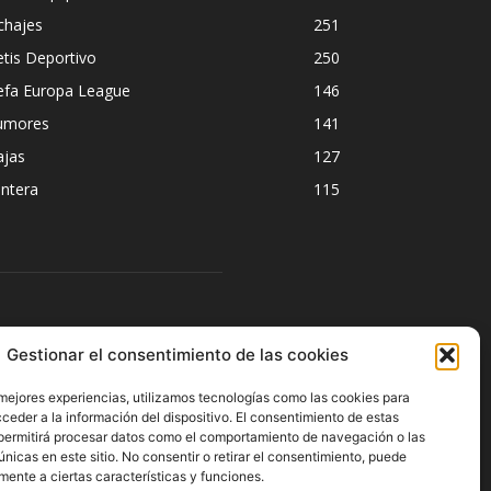
chajes
251
tis Deportivo
250
efa Europa League
146
umores
141
ajas
127
ntera
115
ÍGUENOS
Gestionar el consentimiento de las cookies
 mejores experiencias, utilizamos tecnologías como las cookies para
ceder a la información del dispositivo. El consentimiento de estas
permitirá procesar datos como el comportamiento de navegación o las
únicas en este sitio. No consentir o retirar el consentimiento, puede
mente a ciertas características y funciones.