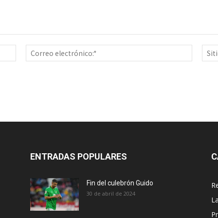
Nombre:*
Correo
electrón
ENTRADAS POPULARES
C
Fin del culebrón Guido
Re
30 de abril de 2024
La
Pr