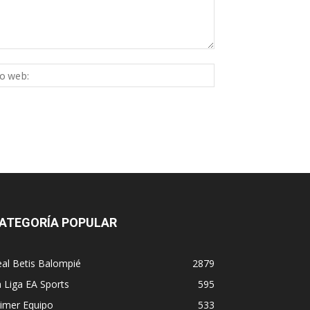
Sitio
ico:*
web:
ATEGORÍA POPULAR
al Betis Balompié
2879
 Liga EA Sports
595
imer Equipo
533