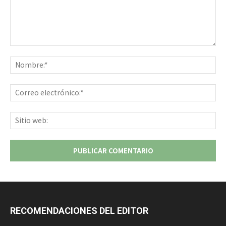
Comentario:
No
Co
ele
Sit
we
RECOMENDACIONES DEL EDITOR