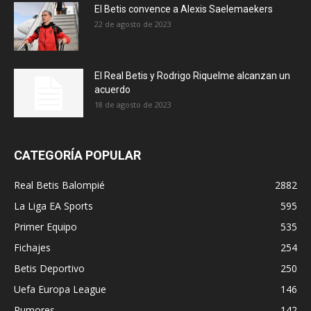
El Betis convence a Alexis Saelemaekers
22 de agosto de 2023
El Real Betis y Rodrigo Riquelme alcanzan un
acuerdo
18 de agosto de 2023
CATEGORÍA POPULAR
Real Betis Balompié
2882
La Liga EA Sports
595
Primer Equipo
535
Fichajes
254
Betis Deportivo
250
Uefa Europa League
146
Rumores
142