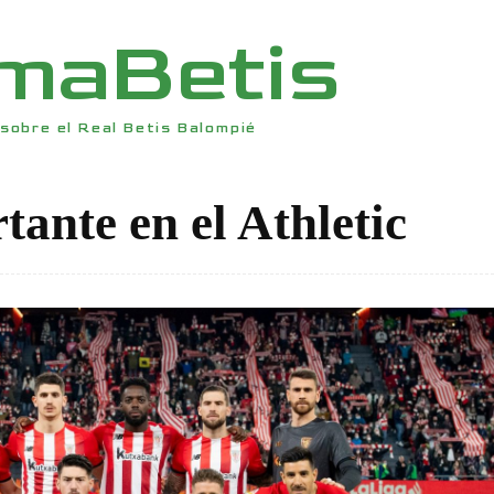
rmaBetis
sobre el Real Betis Balompié
tante en el Athletic