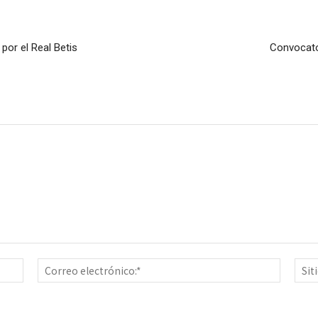
por el Real Betis
Convocator
Nombre:*
Correo
electrón