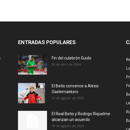
ENTRADAS POPULARES
C
s
Fin del culebrón Guido
Re
30 de abril de 2024
La
Pr
Fi
El Betis convence a Alexis
Saelemaekers
Be
22 de agosto de 2023
U
R
El Real Betis y Rodrigo Riquelme
alcanzan un acuerdo
B
18 de agosto de 2023
ca