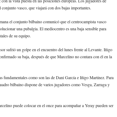
 con la vista puesta en las posiciones europeas. Los jugadores de
el conjunto vasco, que viajará con dos bajas importantes.
emana el conjunto bilbaíno comunicó que el centrocampista vasco
 solucionar una pubalgia. El mediocentro es una baja sensible para
tales de su equipo.
sor sufrió un golpe en el encuentro del lunes frente al Levante. Iñigo
onfirmado su baja, después de que Marcelino no contara con él en la
zas fundamentales como son las de Dani García e Iñigo Martínez. Para
l cuadro bilbaíno dispone de varios jugadores como Vesga, Zarraga y
Marcelino puede colocar en el once para acompañar a Yeray pueden ser