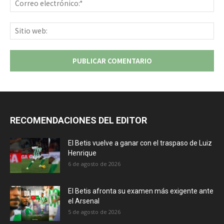
ele
Sit
we
RECOMENDACIONES DEL EDITOR
El Betis vuelve a ganar con el traspaso de Luiz
Henrique
6 de agosto de 2026
El Betis afronta su examen más exigente ante
el Arsenal
5 de agosto de 2026