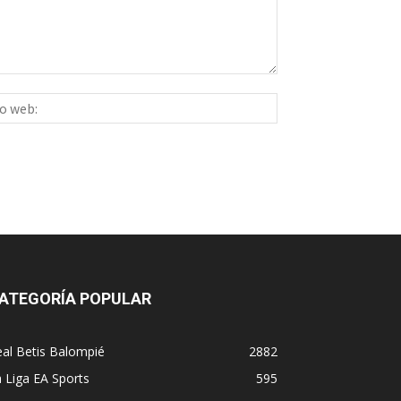
Sitio
ico:*
web:
ATEGORÍA POPULAR
al Betis Balompié
2882
 Liga EA Sports
595