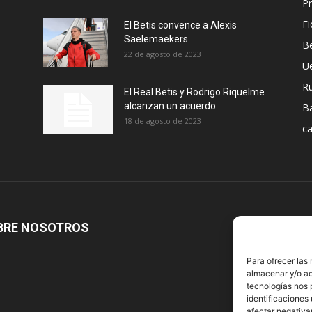
Pr
Fi
El Betis convence a Alexis
Saelemaekers
Be
22 de agosto de 2023
U
R
El Real Betis y Rodrigo Riquelme
alcanzan un acuerdo
B
18 de agosto de 2023
ca
BRE NOSOTROS
S
Para ofrecer las
almacenar y/o ac
tecnologías nos 
identificaciones 
afectar negativa