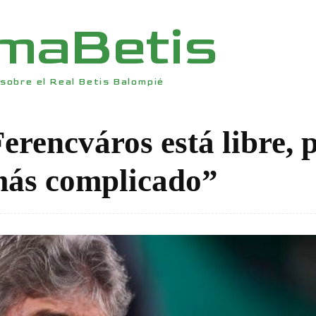
rmaBetis
sobre el Real Betis Balompié
Ferencváros está libre, 
 más complicado”