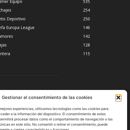
imer Equipo
535
chajes
254
tis Deportivo
250
efa Europa League
146
umores
142
ajas
128
ntera
115
ÍGUENOS
Gestionar el consentimiento de las cookies
 mejores experiencias, utilizamos tecnologías como las cookies para
ceder a la información del dispositivo. El consentimiento de estas
permitirá procesar datos como el comportamiento de navegación o las
únicas en este sitio. No consentir o retirar el consentimiento, puede
mente a ciertas características y funciones.