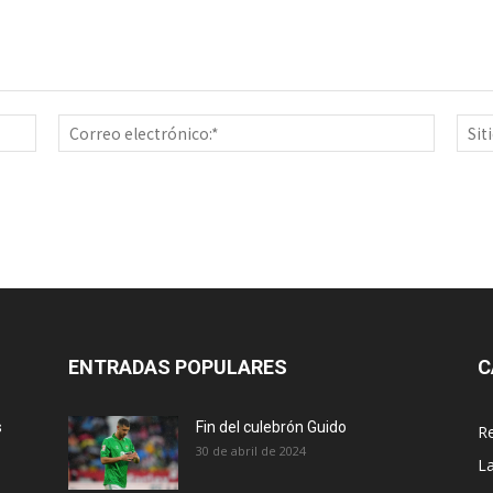
Nombre:*
Correo
electrón
ENTRADAS POPULARES
C
s
Fin del culebrón Guido
Re
30 de abril de 2024
La