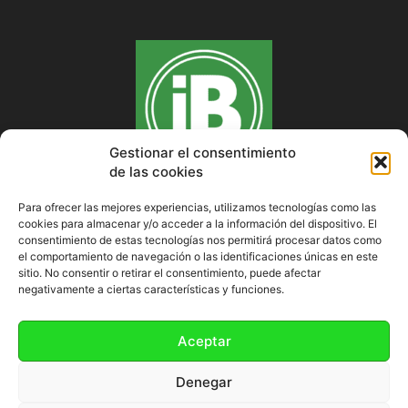
Gestionar el consentimiento
de las cookies
Para ofrecer las mejores experiencias, utilizamos tecnologías como las
cookies para almacenar y/o acceder a la información del dispositivo. El
SOBRE NOSOTROS
consentimiento de estas tecnologías nos permitirá procesar datos como
el comportamiento de navegación o las identificaciones únicas en este
sitio. No consentir o retirar el consentimiento, puede afectar
negativamente a ciertas características y funciones.
SÍGUENOS
Aceptar
Denegar