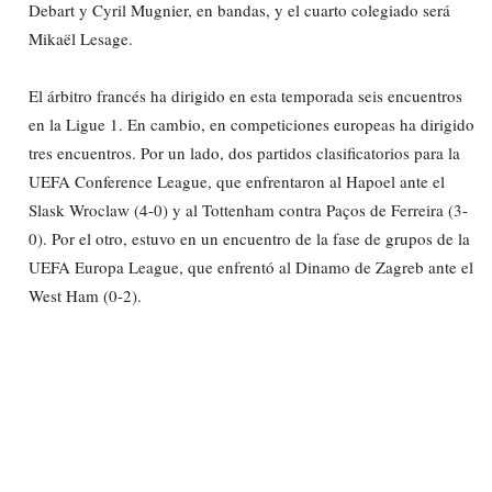
Debart y Cyril Mugnier, en bandas, y el cuarto colegiado será
Mikaël Lesage.
El árbitro francés ha dirigido en esta temporada seis encuentros
en la Ligue 1. En cambio, en competiciones europeas ha dirigido
tres encuentros. Por un lado, dos partidos clasificatorios para la
UEFA Conference League, que enfrentaron al Hapoel ante el
Slask Wroclaw (4-0) y al Tottenham contra Paços de Ferreira (3-
0). Por el otro, estuvo en un encuentro de la fase de grupos de la
UEFA Europa League, que enfrentó al Dinamo de Zagreb ante el
West Ham (0-2).