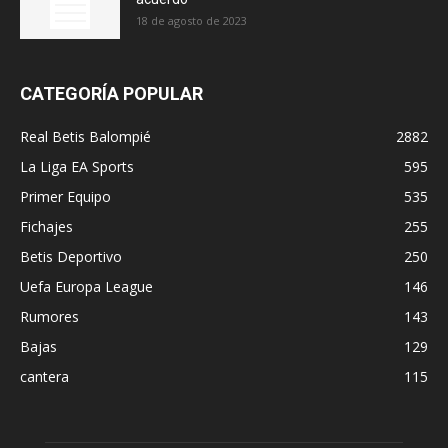
18 de agosto de 2023
CATEGORÍA POPULAR
Real Betis Balompié
2882
La Liga EA Sports
595
Primer Equipo
535
Fichajes
255
Betis Deportivo
250
Uefa Europa League
146
Rumores
143
Bajas
129
cantera
115