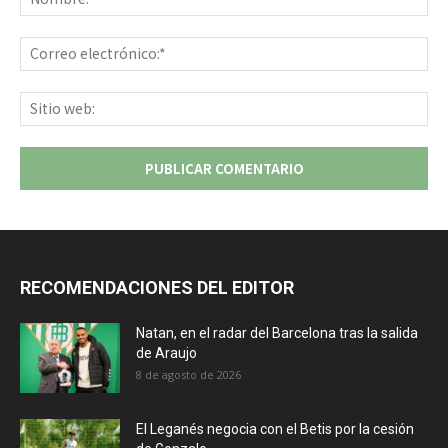
Co
ele
Sit
we
RECOMENDACIONES DEL EDITOR
Natan, en el radar del Barcelona tras la salida
de Araujo
8 de agosto de 2026
El Leganés negocia con el Betis por la cesión