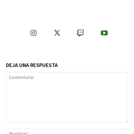
DEJA UNA RESPUESTA
Comentario:
No