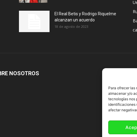
U
R
El Real Betis y Rodrigo Riquelme
alcanzan un acuerdo
B
18 de agosto de 2023
ca
BRE NOSOTROS
S
Para ofrecer las
almacenar y/o ac
tecnologías nos 
identificaciones 
afectar negativa
Acep