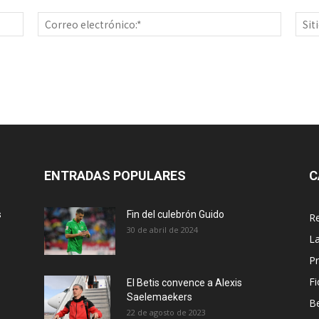
Nombre:*
Correo
electrón
ENTRADAS POPULARES
C
s
Fin del culebrón Guido
Re
30 de abril de 2024
La
Pr
Fi
El Betis convence a Alexis
Saelemaekers
Be
22 de agosto de 2023