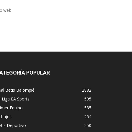
Sitio
ico:*
web:
ATEGORÍA POPULAR
al Betis Balompié
2882
 Liga EA Sports
595
imer Equipo
535
chajes
254
tis Deportivo
250