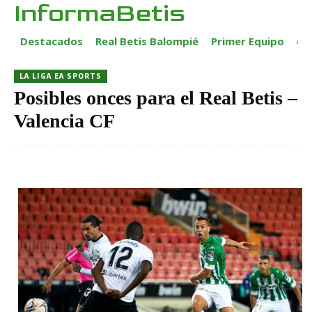
InformaBetis
Destacados
Real Betis Balompié
Primer Equipo
ca
LA LIGA EA SPORTS
Posibles onces para el Real Betis –
Valencia CF