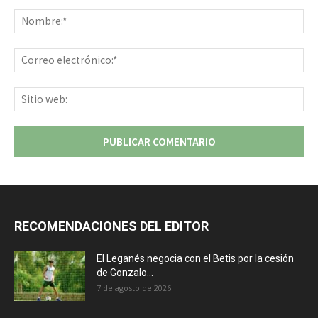
Comentario:
No
Co
ele
Sit
we
RECOMENDACIONES DEL EDITOR
El Leganés negocia con el Betis por la cesión
de Gonzalo...
7 de agosto de 2026