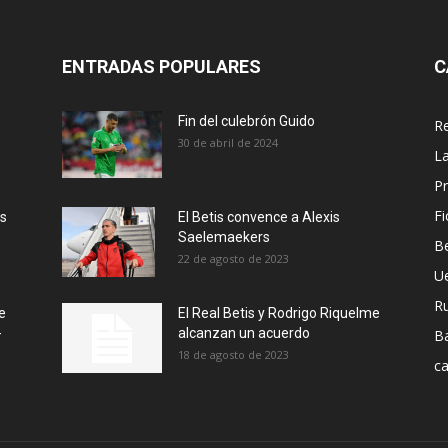
ENTRADAS POPULARES
C
Fin del culebrón Guido
Re
30 de abril de 2024
La
Pr
Fi
ás
El Betis convence a Alexis
Saelemaekers
Be
22 de agosto de 2023
U
R
e
El Real Betis y Rodrigo Riquelme
-
alcanzan un acuerdo
B
18 de agosto de 2023
ca