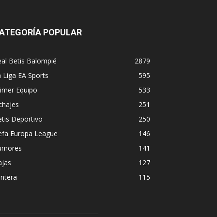
ATEGORÍA POPULAR
al Betis Balompié
2879
 Liga EA Sports
595
imer Equipo
533
chajes
251
tis Deportivo
250
efa Europa League
146
umores
141
ajas
127
ntera
115