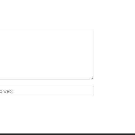
Sitio
ico:*
web: