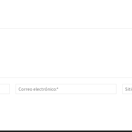
Nombre:*
Correo
electrón