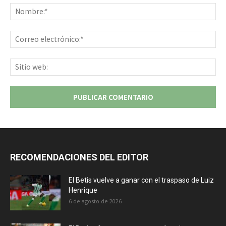
No
Co
ele
Sit
we
RECOMENDACIONES DEL EDITOR
El Betis vuelve a ganar con el traspaso de Luiz
Henrique
6 de agosto de 2026