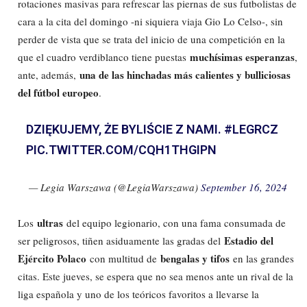
rotaciones masivas para refrescar las piernas de sus futbolistas de
cara a la cita del domingo -ni siquiera viaja Gio Lo Celso-, sin
perder de vista que se trata del inicio de una competición en la
muchísimas esperanzas
que el cuadro verdiblanco tiene puestas
,
una de las hinchadas más calientes y bulliciosas
ante, además,
del fútbol europeo
.
DZIĘKUJEMY, ŻE BYLIŚCIE Z NAMI.
#LEGRCZ
PIC.TWITTER.COM/CQH1THGIPN
— Legia Warszawa (@LegiaWarszawa)
September 16, 2024
ultras
Los
del equipo legionario, con una fama consumada de
Estadio del
ser peligrosos, tiñen asiduamente las gradas del
Ejército Polaco
bengalas y tifos
con multitud de
en las grandes
citas. Este jueves, se espera que no sea menos ante un rival de la
liga española y uno de los teóricos favoritos a llevarse la