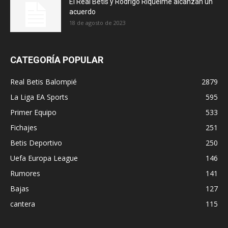
El Real Betis y Rodrigo Riquelme alcanzan un
acuerdo
18 de agosto de 2023
CATEGORÍA POPULAR
Real Betis Balompié
2879
La Liga EA Sports
595
Primer Equipo
533
Fichajes
251
Betis Deportivo
250
Uefa Europa League
146
Rumores
141
Bajas
127
cantera
115