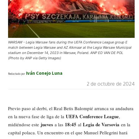
WARSAW - Legia Warsaw fans during the UEFA Conference League group E
match between Legia Warsaw and AZ Alkmaar at the Legia Warsaw Municipal
stadium on December 14, 2023 in Warsaw, Poland. ANP ED VAN DE POL
(Photo by ANP via Getty Images)
Iván Conejo Luna
Redactado por
2 de octubre de 2024
Previo paso al derbi, el Real Betis Balompié arranca su andadura
UEFA Conference League
en la nueva fase de liga de la
,
jueves
18:45
Legia de Varsovia
midiéndose este
a las
al
en la
capital polaca. Un encuentro en el que Manuel Pellegrini hará