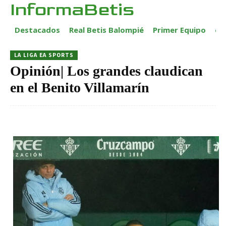
InformaBetis
Destacados
Real Betis Balompié
Primer Equipo
ca
LA LIGA EA SPORTS
Opinión| Los grandes claudican
en el Benito Villamarín