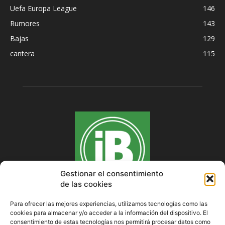
Uefa Europa League
146
Rumores
143
Bajas
129
cantera
115
Gestionar el consentimiento
de las cookies
Para ofrecer las mejores experiencias, utilizamos tecnologías como las
cookies para almacenar y/o acceder a la información del dispositivo. El
SOBRE NOSOTROS
consentimiento de estas tecnologías nos permitirá procesar datos como