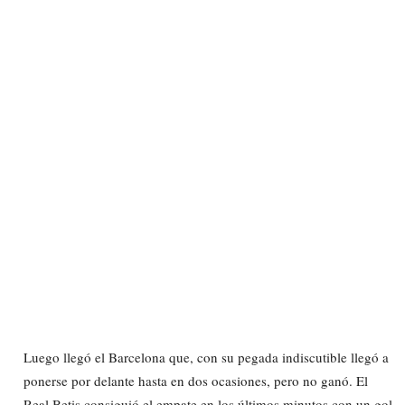
Luego llegó el Barcelona que, con su pegada indiscutible llegó a
ponerse por delante hasta en dos ocasiones, pero no ganó. El
Real Betis consiguió el empate en los últimos minutos con un gol