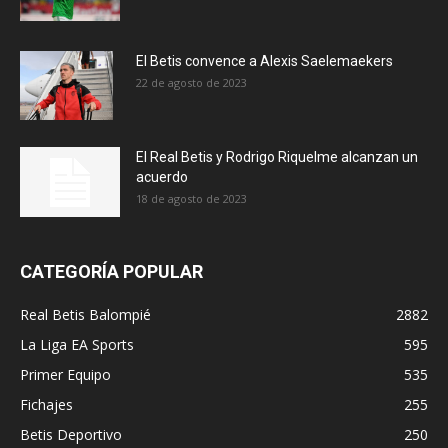
El Betis convence a Alexis Saelemaekers
22 de agosto de 2023
El Real Betis y Rodrigo Riquelme alcanzan un
acuerdo
18 de agosto de 2023
CATEGORÍA POPULAR
Real Betis Balompié
2882
La Liga EA Sports
595
Primer Equipo
535
Fichajes
255
Betis Deportivo
250