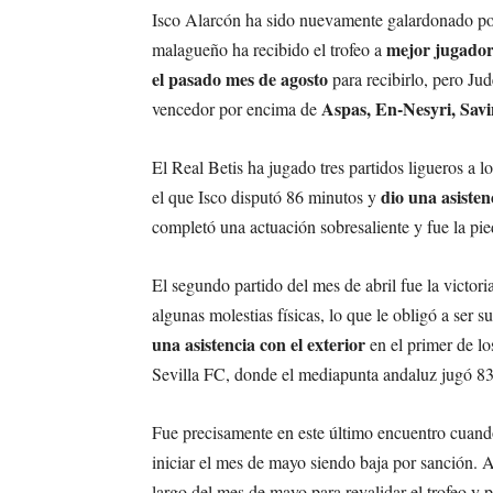
Isco Alarcón ha sido nuevamente galardonado por 
mejor jugador
malagueño ha recibido el trofeo a
el pasado mes de agosto
para recibirlo, pero Jud
Aspas, En-Nesyri, Savi
vencedor por encima de
El Real Betis ha jugado tres partidos ligueros a lo
dio una asisten
el que Isco disputó 86 minutos y
completó una actuación sobresaliente y fue la pie
El segundo partido del mes de abril fue la victori
algunas molestias físicas, lo que le obligó a ser s
una asistencia con el exterior
en el primer de lo
Sevilla FC, donde el mediapunta andaluz jugó 8
Fue precisamente en este último encuentro cuando 
iniciar el mes de mayo siendo baja por sanción. As
largo del mes de mayo para revalidar el trofeo y p