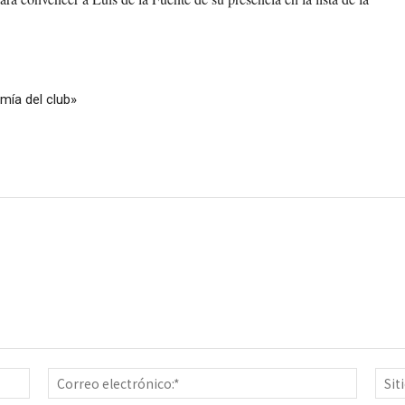
omía del club»
Nombre:*
Correo
electrón