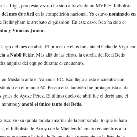
La Liga, pero esta vez no ha sido a través de un MVP. El futbolista
 del mes de abril
nominado en
en la competición nacional. Ya estuvo
e Bellingham le arrebató el galardón. En este caso, Isco ha sido el
nho y Vinícius Junior
.
 largo del mes de abril. El primer de ellos fue ante el Celta de Vigo, en
cia a Nabil Fekir
. Más allá de las cifras, la estrella del Real Betis
dra angular del equipo durante el encuentro.
a en Mestalla ante el Valencia FC. Isco llegó a este encuentro con
ustituido en el minuto 60. Pese a ello, también fue protagonista al dar
s goles de Ayoze Pérez. El último duelo de abril fue el derbi ante el
anotó el único tanto del Betis
3 minutos y
.
Isco vio su quinta tarjeta amarilla de la temporada, lo que le hará
í, el futbolista de Arroyo de la Miel tendrá cuatro encuentros a lo
ara convencer a Luis de la Fuente de su presencia en la lista de la