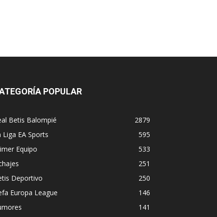
ATEGORÍA POPULAR
al Betis Balompié
2879
 Liga EA Sports
595
imer Equipo
533
chajes
251
tis Deportivo
250
efa Europa League
146
umores
141