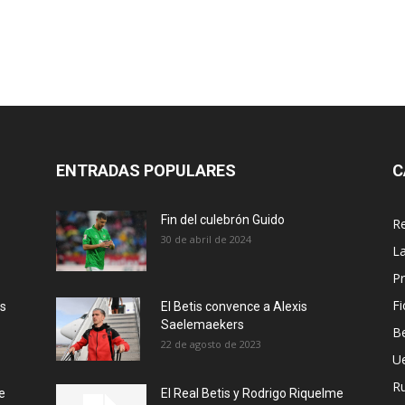
ENTRADAS POPULARES
C
Fin del culebrón Guido
Re
30 de abril de 2024
La
Pr
Fi
ás
El Betis convence a Alexis
Saelemaekers
Be
22 de agosto de 2023
U
R
e
El Real Betis y Rodrigo Riquelme