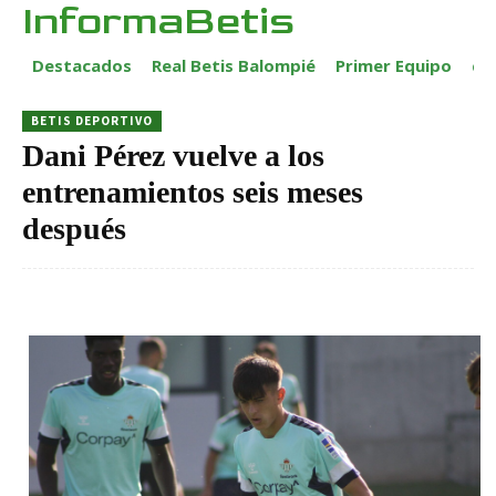
InformaBetis
Destacados
Real Betis Balompié
Primer Equipo
ca
BETIS DEPORTIVO
Dani Pérez vuelve a los
entrenamientos seis meses
después