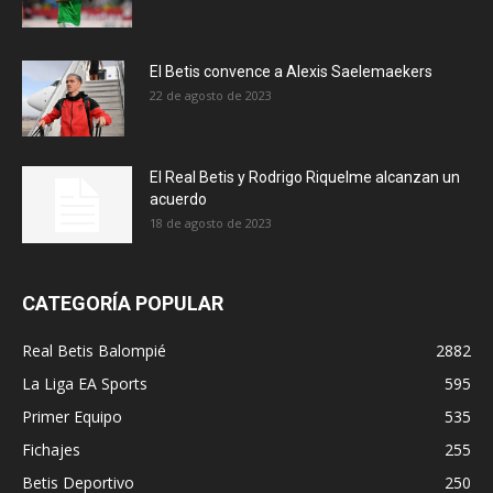
El Betis convence a Alexis Saelemaekers
22 de agosto de 2023
El Real Betis y Rodrigo Riquelme alcanzan un
acuerdo
18 de agosto de 2023
CATEGORÍA POPULAR
Real Betis Balompié
2882
La Liga EA Sports
595
Primer Equipo
535
Fichajes
255
Betis Deportivo
250