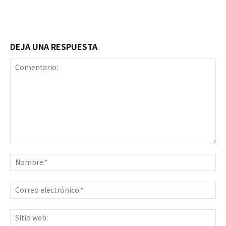
DEJA UNA RESPUESTA
Comentario:
No
Co
ele
Sit
we